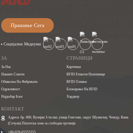
Прашање Сега
Социјални Медиуми
ЗА
СТРАНИЦИ
За Нас
Картички
Нашите Совети
RFID Етикети Налепници
Обиколка На Фабриката
RFID Ознаки
Одржливост
Блокирање На RFID
Најдобар Блог
Хардвер
КОНТАКТ
Адреса: бр. 600, Вулијан 3-ти пат, улица Гонгсинг, округ Шуанглиу, Ченгду, Кина
(Сечуан) Пилотска зона за слободна трговија
+86-028-65555355