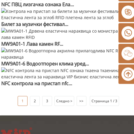
NFC ПВЦ лизгачка ознака Ела...
Билет за музички фестивал...
MW9A01-1 Лава камен RF...
MW9A01-6 Водоотпорен клима уред...
NFC контрола на пристап nfc...
1
2
3
Следно >
>>
Страница 1 / 3