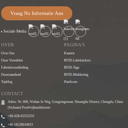
Vraag Nu Informatie Aan
Sociale Media
OVER
PAGINA'S
Over Ons
Kaarten
Onze Voordelen
RFID-Labelstickers
Fabrieksrondleiding
RFID-Tags
Duurzaamheid
RFID-Blokkering
Topblog
Hardware
CONTACT
Adres: Nr. 600, Wulian 3e Weg, Gongxingstraat, Shuangliu District, Chengdu, China
(Sichuan) Proefvrijhandelszone
+86-028-65555355
+86 18228034833