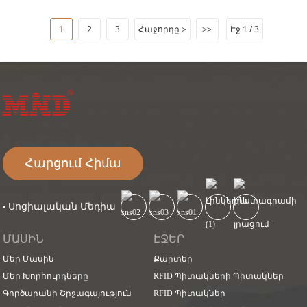
1
2
3
Հաջորդը >
>>
Էջ 1 / 3
Հարցում Հիմա
Սոցիալական Մեդիա
ՄԱՍԻՆ
ԷՋԵՐ
Մեր Մասին
Քարտեր
Մեր Խորհուրդները
RFID Պիտակների Պիտակներ
Գործարանի Շրջագայություն
RFID Պիտակներ