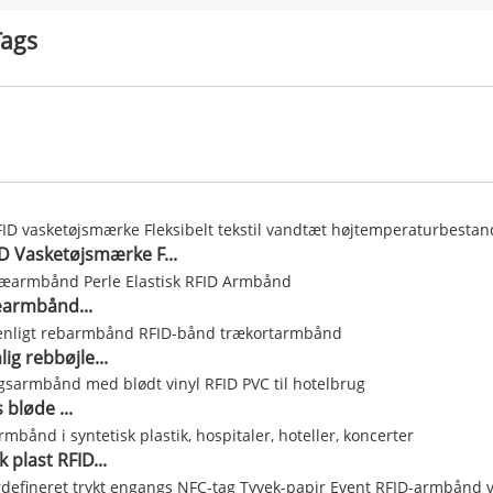
Tags
D Vasketøjsmærke F...
armbånd...
lig rebbøjle...
bløde ...
k plast RFID...