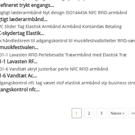
fineret trykt engangs...
tigt læderarmbånd...
skydertag Elastik...
l musikfestivalen...
1 Lavasten RF...
6 Vandtæt Ac...
angskontrol nfc...
1
2
3
Næste >
>