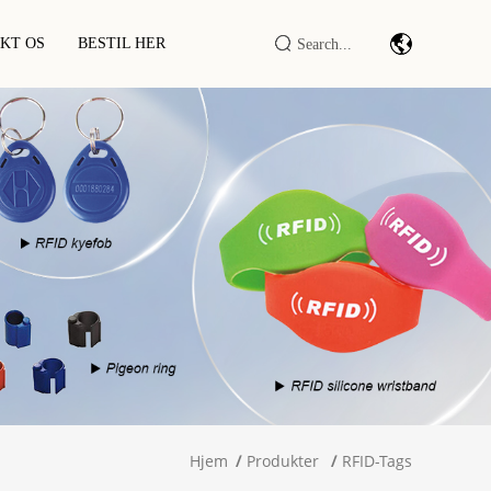
KT OS
BESTIL HER
Stregkodescanningsmodul/-Motor
Industriel IoT DTU/RTU
RFID LF/HF/UHF Læser/skriver
RFID Smart Skab / Terminal
Hjem
Produkter
RFID-Tags