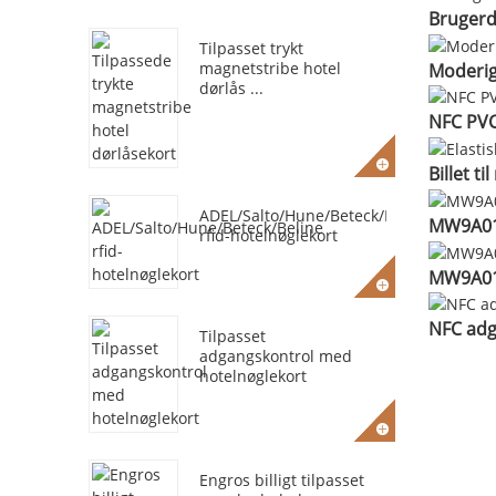
Brugerde
Tilpasset trykt
magnetstribe hotel
Moderig
dørlås ...
NFC PVC-
Billet ti
ADEL/Salto/Hune/Beteck/Beline
MW9A01-
rfid-hotelnøglekort
MW9A01-
NFC adg
Tilpasset
adgangskontrol med
hotelnøglekort
Engros billigt tilpasset