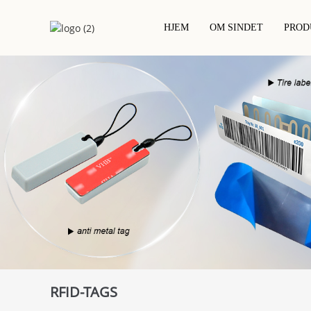
HJEM
OM SINDET
PROD
Kontakt IC-Chipkort
Hotelnøglekort
NFC-Trykt Etiket/klistermærke
PVC-Kort
RFID / NFC-Kort
RFID Tørt Indlæg
RFID-Epoxykort
Projektbaseret Kort
RFID Vådindlæg/klistermærke
Træ RFID-Kort
Metalkort
RFID Hvid Etiket/klistermærke
Miljøvenligt Kort
RFID-TAGS