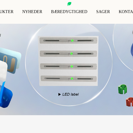
UKTER
NYHEDER
BÆREDYGTIGHED
SAGER
KONTA
RFID-Dyretag
RFID Anti-Metal Tag
RFID-Blokerende Kort
RFID-Nøglebrikke
RFID-Armbånd
RFID-Blokerende Ærmer
Specielle Rfid-Tags
RFID-Blokerende Pung