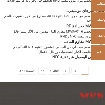
سكايب
تذكرة مهرجان موسيقي...
اتساب
MW9A01-1 حجر لافا RF...
 تشات
MW9A01-6 مقاوم للماء...
قمة
التحكم في الوصول عبر تقنية NFC...
1
2
3
التالي >
>>
الصفحة 1 / 3