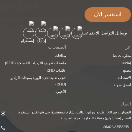
استفسر الآن
وسائل التواصل الاجتماعي
عن
الصفحات
معلومات عنا
بطاقات
إعلاناتنا
ملصقات تعريف الترددات اللاسلكية (RFID)
مصنع
علامات RFID
الاستدامة
حجب تقنية تحديد الهوية بموجات الراديو
(RFID)
أفضل مدونة
الأجهزة
اتصال
العنوان: رقم 600، طريق وولين الثالث، شارع غونغشينغ، حي شوانغليو، تشنغدو،
الصين (سيتشوان) منطقة التجارة الحرة التجريبية
+86-028-65555355