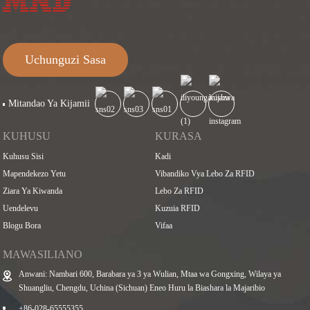
Uchunguzi Sasa
Mitandao Ya Kijamii
KUHUSU
KURASA
Kuhusu Sisi
Kadi
Mapendekezo Yetu
Vibandiko Vya Lebo Za RFID
Ziara Ya Kiwanda
Lebo Za RFID
Uendelevu
Kuzuia RFID
Blogu Bora
Vifaa
MAWASILIANO
Anwani: Nambari 600, Barabara ya 3 ya Wulian, Mtaa wa Gongxing, Wilaya ya
Shuangliu, Chengdu, Uchina (Sichuan) Eneo Huru la Biashara la Majaribio
+86-028-65555355