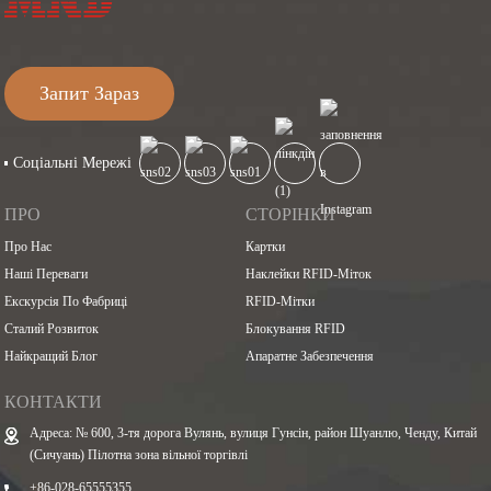
Запит Зараз
Соціальні Мережі
ПРО
СТОРІНКИ
Про Нас
Картки
Наші Переваги
Наклейки RFID-Міток
Екскурсія По Фабриці
RFID-Мітки
Сталий Розвиток
Блокування RFID
Найкращий Блог
Апаратне Забезпечення
КОНТАКТИ
Адреса: № 600, 3-тя дорога Вулянь, вулиця Гунсін, район Шуанлю, Ченду, Китай
(Сичуань) Пілотна зона вільної торгівлі
+86-028-65555355