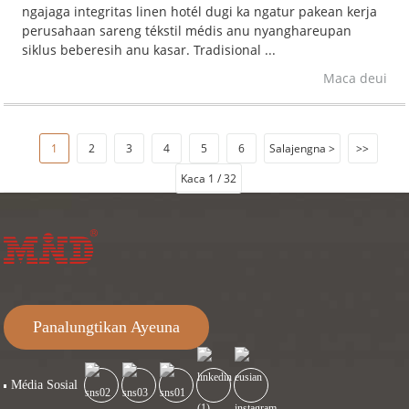
ngajaga integritas linen hotél dugi ka ngatur pakean kerja
perusahaan sareng tékstil médis anu nyanghareupan
siklus beberesih anu kasar. Tradisional ...
Maca deui
1
2
3
4
5
6
Salajengna >
>>
Kaca 1 / 32
Panalungtikan Ayeuna
Média Sosial