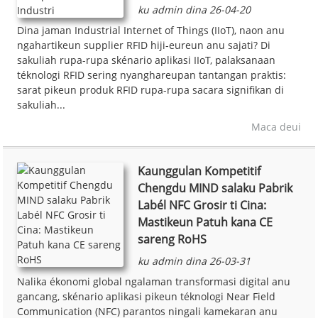
ku admin dina 26-04-20
Dina jaman Industrial Internet of Things (IIoT), naon anu
ngahartikeun supplier RFID hiji-eureun anu sajati? Di
sakuliah rupa-rupa skénario aplikasi IIoT, palaksanaan
téknologi RFID sering nyanghareupan tantangan praktis:
sarat pikeun produk RFID rupa-rupa sacara signifikan di
sakuliah...
Maca deui
Kaunggulan Kompetitif
Chengdu MIND salaku Pabrik
Labél NFC Grosir ti Cina:
Mastikeun Patuh kana CE
sareng RoHS
ku admin dina 26-03-31
Nalika ékonomi global ngalaman transformasi digital anu
gancang, skénario aplikasi pikeun téknologi Near Field
Communication (NFC) parantos ningali kamekaran anu