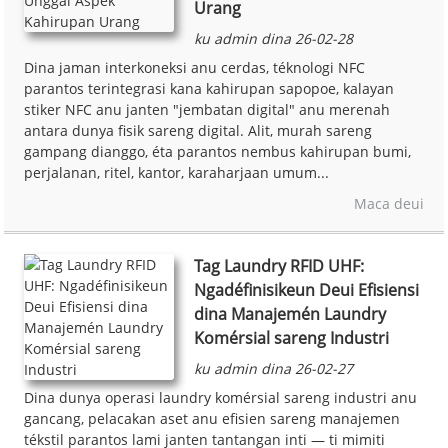
Urang
ku admin dina 26-02-28
Dina jaman interkoneksi anu cerdas, téknologi NFC
parantos terintegrasi kana kahirupan sapopoe, kalayan
stiker NFC anu janten "jembatan digital" anu merenah
antara dunya fisik sareng digital. Alit, murah sareng
gampang dianggo, éta parantos nembus kahirupan bumi,
perjalanan, ritel, kantor, karaharjaan umum...
Maca deui
Tag Laundry RFID UHF:
Ngadéfinisikeun Deui Efisiensi
dina Manajemén Laundry
Komérsial sareng Industri
ku admin dina 26-02-27
Dina dunya operasi laundry komérsial sareng industri anu
gancang, pelacakan aset anu efisien sareng manajemen
tékstil parantos lami janten tantangan inti — ti mimiti