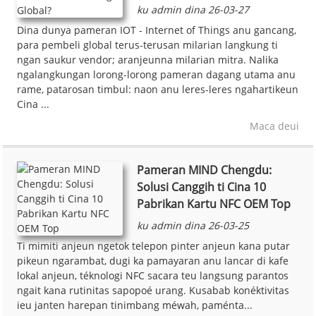
ku admin dina 26-03-27
Dina dunya pameran IOT - Internet of Things anu gancang,
para pembeli global terus-terusan milarian langkung ti
ngan saukur vendor; aranjeunna milarian mitra. Nalika
ngalangkungan lorong-lorong pameran dagang utama anu
rame, patarosan timbul: naon anu leres-leres ngahartikeun
Cina ...
Maca deui
Pameran MIND Chengdu:
Solusi Canggih ti Cina 10
Pabrikan Kartu NFC OEM Top
ku admin dina 26-03-25
Ti mimiti anjeun ngetok telepon pinter anjeun kana putar
pikeun ngarambat, dugi ka pamayaran anu lancar di kafe
lokal anjeun, téknologi NFC sacara teu langsung parantos
ngait kana rutinitas sapopoé urang. Kusabab konéktivitas
ieu janten harepan tinimbang méwah, paménta...