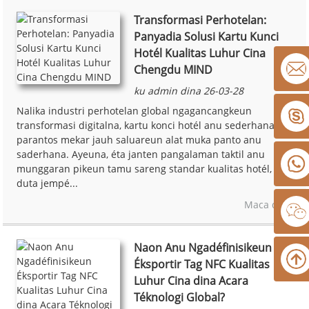
Transformasi Perhotelan:
Panyadia Solusi Kartu Kunci
Hotél Kualitas Luhur Cina
Chengdu MIND
ku admin dina 26-03-28
Nalika industri perhotelan global ngagancangkeun
transformasi digitalna, kartu konci hotél anu sederhana
parantos mekar jauh saluareun alat muka panto anu
saderhana. Ayeuna, éta janten pangalaman taktil anu
munggaran pikeun tamu sareng standar kualitas hotél,
duta jempé...
Maca deui
Naon Anu Ngadéfinisikeun
Éksportir Tag NFC Kualitas
Luhur Cina dina Acara
Téknologi Global?