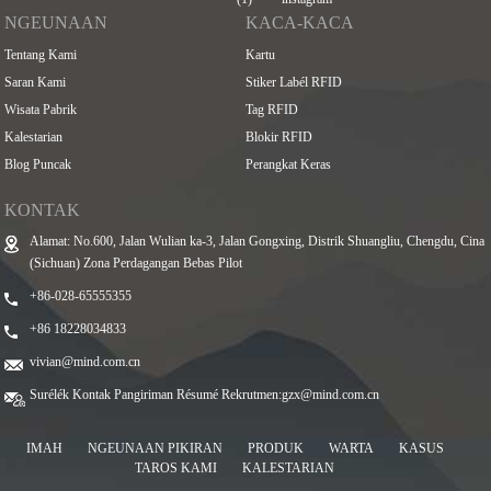
NGEUNAAN
KACA-KACA
Tentang Kami
Kartu
Saran Kami
Stiker Labél RFID
Wisata Pabrik
Tag RFID
Kalestarian
Blokir RFID
Blog Puncak
Perangkat Keras
KONTAK
Alamat: No.600, Jalan Wulian ka-3, Jalan Gongxing, Distrik Shuangliu, Chengdu, Cina
(Sichuan) Zona Perdagangan Bebas Pilot
+86-028-65555355
+86 18228034833
vivian@mind.com.cn
Surélék Kontak Pangiriman Résumé Rekrutmen:
gzx@mind.com.cn
IMAH
NGEUNAAN PIKIRAN
PRODUK
WARTA
KASUS
TAROS KAMI
KALESTARIAN