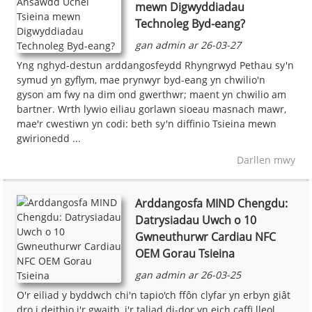
mewn Digwyddiadau
Technoleg Byd-eang?
gan admin ar 26-03-27
Yng nghyd-destun arddangosfeydd Rhyngrwyd Pethau sy'n
symud yn gyflym, mae prynwyr byd-eang yn chwilio'n
gyson am fwy na dim ond gwerthwr; maent yn chwilio am
bartner. Wrth lywio eiliau gorlawn sioeau masnach mawr,
mae'r cwestiwn yn codi: beth sy'n diffinio Tsieina mewn
gwirionedd ...
Darllen mwy
Arddangosfa MIND Chengdu:
Datrysiadau Uwch o 10
Gwneuthurwr Cardiau NFC
OEM Gorau Tsieina
gan admin ar 26-03-25
O'r eiliad y byddwch chi'n tapio'ch ffôn clyfar yn erbyn giât
dro i deithio i'r gwaith, i'r taliad di-dor yn eich caffi lleol,