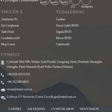
Cyfryngau Cymdeithasol
YNGLŶN Â
TUDALENNAU
Amdanom Ni
Cardiau
Ein Cynghorau
Sticeri Label RFID
Taith Ffatri
Tagiau RFID
Cynaliadwyedd
Blocio RFID
Blog Gorau
Caledwedd
CYSWLLT
Cyfeiriad: Rhif 600, Wulian 3ydd Ffordd, Gongxing Street, Dosbarth Shuangliu,
Chengdu, Parth Masnach Rydd Peilot Tsieina (Sichuan)
+86-028-65555355
+86 18228034833
vivian@mind.com.cn
Cyflwyn CV Recriwtio E-bost Cyswllt:
gzx@mind.com.cn
CARTREF
AM FEDDWL
CYNHYRCHION
NEWYDDION