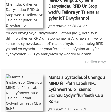
MIND Chengdu: Cyflenwr
Datrysiadau RFID Un Stop
wedi'u Teilwra yn Tsieina ar
gyfer IoT Diwydiannol
gan admin ar 26-04-20
Yn oes Rhyngrwyd Diwydiannol Pethau (IIoT), beth sy'n
diffinio cyflenwr RFID un stop go iawn? Ar draws amrywiol
senarios cymwysiadau IIoT, mae defnyddio technoleg RFID
yn aml yn wynebu her ymarferol: mae gofynion ar gyfer
cynhyrchion RFID yn amrywio'n sylweddol ar draws...
Darllen mwy
Mantais Gystadleuol Chengdu
MIND fel Ffatri Labeli NFC
Cyfanwerthu o Tsieina:
Sicrhau Cydymffurfiaeth CE a
RoHS
gan admin ar 26-03-31