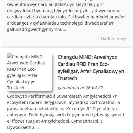
Gwneuthurwyr Cardiau (ICMA), yn sefyll fel y prif
ddigwyddiad byd-eang blynyddol ar gyfer y diwydiannau
cardiau clyfar a chardiau talu. Fel llwyfan hanfodol ar gyfer
arddangos y cyflawniadau technolegol diweddaraf a'r
galluoedd gweithgynhyrchu...
Darllen mwy
Chengdu MIND: Arweinydd
Cardiau RFID Pren Eco-
gyfeillgar, Arfer Cynaliadwy yn
Trustech
gan admin ar 26-04-22
Cydbwyso Perfformiad â Stiwardiaeth Amgylcheddol Yn
ecosystem fodern lletygarwch, mynediad corfforaethol, a
gwasanaethau aelodaeth, mae'r cerdyn RFID yn offeryn
anhepgor. Fodd bynnag, wrth i'r gymuned fyd-eang symud
ei ffocws tuag at Amgylcheddol, Cymdeithasol, a
Llywodraethu ...