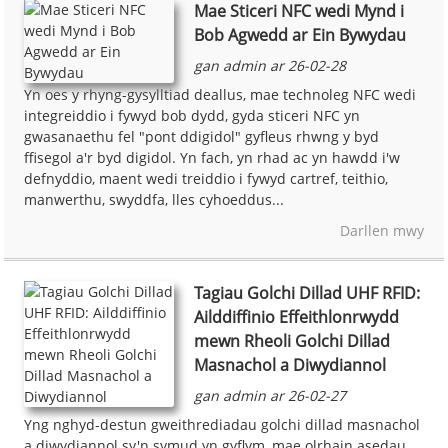
Mae Sticeri NFC wedi Mynd i
Bob Agwedd ar Ein Bywydau
gan admin ar 26-02-28
Yn oes y rhyng-gysylltiad deallus, mae technoleg NFC wedi
integreiddio i fywyd bob dydd, gyda sticeri NFC yn
gwasanaethu fel "pont ddigidol" gyfleus rhwng y byd
ffisegol a'r byd digidol. Yn fach, yn rhad ac yn hawdd i'w
defnyddio, maent wedi treiddio i fywyd cartref, teithio,
manwerthu, swyddfa, lles cyhoeddus...
Darllen mwy
Tagiau Golchi Dillad UHF RFID:
Ailddiffinio Effeithlonrwydd
mewn Rheoli Golchi Dillad
Masnachol a Diwydiannol
gan admin ar 26-02-27
Yng nghyd-destun gweithrediadau golchi dillad masnachol
a diwydiannol sy'n symud yn gyflym, mae olrhain asedau