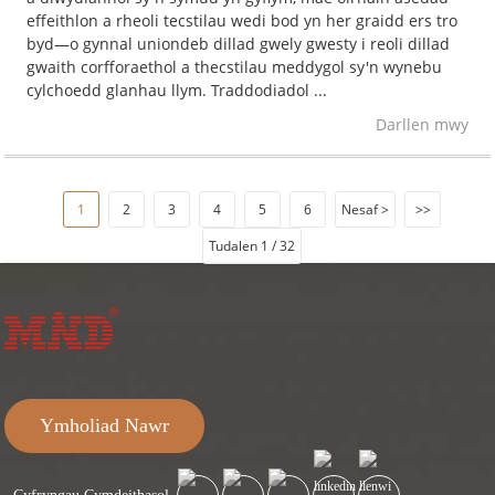
effeithlon a rheoli tecstilau wedi bod yn her graidd ers tro
byd—o gynnal uniondeb dillad gwely gwesty i reoli dillad
gwaith corfforaethol a thecstilau meddygol sy'n wynebu
cylchoedd glanhau llym. Traddodiadol ...
Darllen mwy
1
2
3
4
5
6
Nesaf >
>>
Tudalen 1 / 32
Ymholiad Nawr