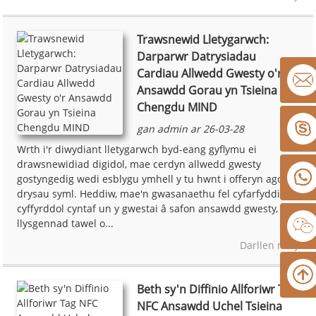
Trawsnewid Lletygarwch:
Darparwr Datrysiadau
Cardiau Allwedd Gwesty o'r
Ansawdd Gorau yn Tsieina
Chengdu MIND
gan admin ar 26-03-28
Wrth i'r diwydiant lletygarwch byd-eang gyflymu ei
drawsnewidiad digidol, mae cerdyn allwedd gwesty
gostyngedig wedi esblygu ymhell y tu hwnt i offeryn agor
drysau syml. Heddiw, mae'n gwasanaethu fel cyfarfyddiad
cyffyrddol cyntaf un y gwestai â safon ansawdd gwesty,
llysgennad tawel o...
Darllen mwy
Beth sy'n Diffinio Allforiwr Tag
NFC Ansawdd Uchel Tsieina