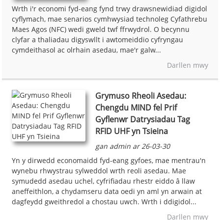
Wrth i'r economi fyd-eang fynd trwy drawsnewidiad digidol
cyflymach, mae senarios cymhwysiad technoleg Cyfathrebu
Maes Agos (NFC) wedi gweld twf ffrwydrol. O becynnu
clyfar a thaliadau digyswllt i awtomeiddio cyfryngau
cymdeithasol ac olrhain asedau, mae'r galw...
Darllen mwy
Grymuso Rheoli Asedau:
Chengdu MIND fel Prif
Gyflenwr Datrysiadau Tag
RFID UHF yn Tsieina
gan admin ar 26-03-30
Yn y dirwedd economaidd fyd-eang gyfoes, mae mentrau'n
wynebu rhwystrau sylweddol wrth reoli asedau. Mae
symudedd asedau uchel, cyfrifiadau rhestr eiddo â llaw
aneffeithlon, a chydamseru data oedi yn aml yn arwain at
dagfeydd gweithredol a chostau uwch. Wrth i ddigidol...
Darllen mwy