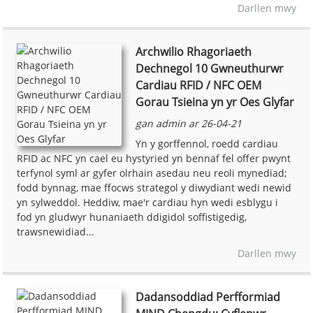
Darllen mwy
Archwilio Rhagoriaeth
Dechnegol 10 Gwneuthurwr
Cardiau RFID / NFC OEM
Gorau Tsieina yn yr Oes Glyfar
gan admin ar 26-04-21
Yn y gorffennol, roedd cardiau
RFID ac NFC yn cael eu hystyried yn bennaf fel offer pwynt
terfynol syml ar gyfer olrhain asedau neu reoli mynediad;
fodd bynnag, mae ffocws strategol y diwydiant wedi newid
yn sylweddol. Heddiw, mae'r cardiau hyn wedi esblygu i
fod yn gludwyr hunaniaeth ddigidol soffistigedig,
trawsnewidiad...
Darllen mwy
Dadansoddiad Perfformiad