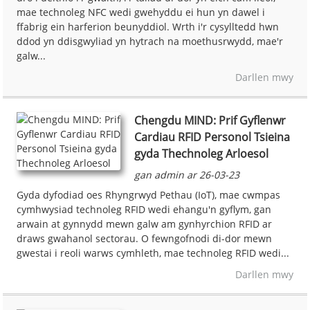
mae technoleg NFC wedi gwehyddu ei hun yn dawel i
ffabrig ein harferion beunyddiol. Wrth i'r cysylltedd hwn
ddod yn ddisgwyliad yn hytrach na moethusrwydd, mae'r
galw...
Darllen mwy
Chengdu MIND: Prif Gyflenwr
Cardiau RFID Personol Tsieina
gyda Thechnoleg Arloesol
gan admin ar 26-03-23
Gyda dyfodiad oes Rhyngrwyd Pethau (IoT), mae cwmpas
cymhwysiad technoleg RFID wedi ehangu'n gyflym, gan
arwain at gynnydd mewn galw am gynhyrchion RFID ar
draws gwahanol sectorau. O fewngofnodi di-dor mewn
gwestai i reoli warws cymhleth, mae technoleg RFID wedi...
Darllen mwy