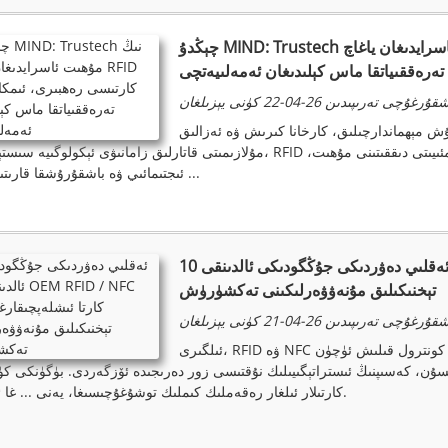
چېڭدۇ MIND: Trustech نىڭ مۇھىت ئاسرايدىغان ياغاچ RFID كارتىسى رەھبىرى، ئىمكانقەدەر
تەرەققىياتقا ماس كېلىدىغان ئەمەلىيەتچى
ۇرغۇچى تەرىپىدىن 26-04-22 كۈنى يېزىلغان
ش مېھماندارچىلىق، كارخانا كىرىش ۋە ئەزالىق
مۇلازىمىتى قاتارلىق زامانىۋى ئېكولوگىيە سىستېمىسىدا، RFID كارتىسى مۇھىم قورال. قانداقلا بولمىسۇن، دۇنيا جەمئىيىتى
ئىجتىمائىي ۋە باشقۇرۇشقا قارىتىۋاتقاندا ...
ئەقلىي دەۋردىكى جۇڭگودىكى ئالدىنقى 10 OEM RFID / NFC كارتا ئىشلەپچىقارغۇچىنىڭ
تېخنىكىلىق مۇنەۋۋەرلىكىنى تەكشۈرۈش
ۇرغۇچى تەرىپىدىن 26-04-21 كۈنى يېزىلغان
ئىلگىرى، RFID ۋە NFC كارتىلىرى ئاساسلىقى مۈلۈك ئىز قوغلاش ياكى كىرىشنى كونترول قىلىش ئۈچۈن
مىسۇن، كەسىپنىڭ ئىستراتېگىيىلىك نۇقتىسى زور دەرىجىدە ئۆزگەردى. بۈگۈنكى كۈن
كارتىلار ئىلغار رەقەملىك كىملىك ​​توشۇغۇچىسىغا، يەنى ... غا ئايلاندى.