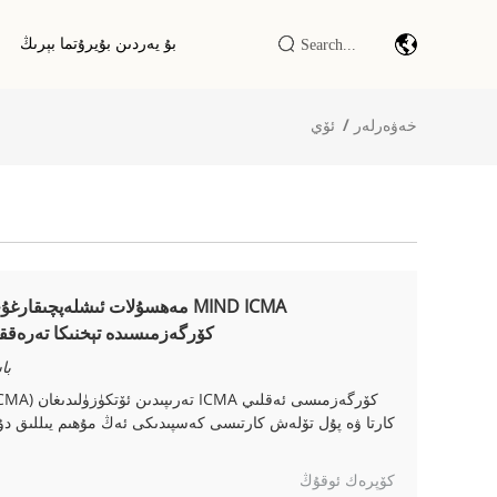
بۇ يەردىن بۇيرۇتما بېرىڭ
خەۋەرلەر
ئۆي
شىتىركود سىكانىرلاش مودۇلى/
ماشىنىرى
سانائەت IOT DTU/RTU
RFID LF/HF/UHF ئوقۇغۇچ/يازغۇچ
RFID ئەقلىي ئىشكاپى / تېرمىنالى
كۆرگەزمىسىدە تېخنىكا تەرەققىي
باشق
كارتا ۋە پۇل تۆلەش كارتىسى كەسپىدىكى ئەڭ مۇھىم يىللىق دۇنيا
كۆپرەك ئوقۇڭ