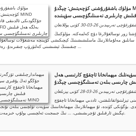
مۈلۈك باشقۇرۇشنى كۈچەيتىش: چېڭدۇ MIND جۇڭگودىكى ئالدىنقى قاتاردىكى UHF RFID بەلگە
ىلىش چارىلىرى تەمىنلىگۈچىسى سۈپىتىدە
ۇرغۇچى تەرىپىدىن 26-03-30 كۈنى يوللانغان
رۇشتا زور توسالغۇلارغا دۇچ كەلمەكتە. مۈلۈكنىڭ
 سانلىق مەلۇماتلارنىڭ ماسلىشىشىنىڭ كېچىكىشى كۆپىنچە مەشغۇلات توسالغۇل
چىقىمنىڭ ئېشىشىنى كەلتۈرۈپ چىقىرىدۇ. رەقەملىك ...
ۈپەتلىك مېھمانخانا ئاچقۇچ كارتىسى ھەل
ۇرغۇچى تەرىپىدىن 26-03-28 كۈنى يېزىلغان
تېزلىتىۋاتقانلىقتىن، ئاددىي مېھمانخانا ئاچقۇچ
ى. بۈگۈنكى كۈندە، ئۇ مېھمانلارنىڭ مېھمانخانىنىڭ سۈپەت ئۆلچىمى بىلەن تۇنجى
تېگىش ئارقىلىق ئۇچرىشىشى، ... نىڭ جىمجىت ئەلچىسى بولۇپ خىزمەت قىلىدۇ.