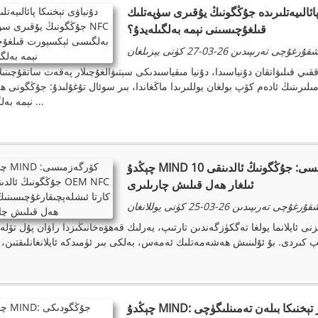
يەتلىرىدە جۇڭگونىڭ يۇقىرى سۈپەتلىك NFC بەلگىسى ئېكسپورت
قىلغۇچىسىنى نېمە بەلگىلەيدۇ؟
ۇرغۇچى تەرىپىدىن 26-03-27 كۈنى يېزىلغان
رىنىڭ ئادەم كۆپ بولغان يوللىرىدا ماڭغاندا، بىر سوئال تۇغۇلىدۇ: جۇڭگونى ھ
نېمە بەلگىلەيدۇ ...
چېڭدۇ MIND كۆرگەزمىسى: جۇڭگونىڭ ئالدىنقى 10 OEM NFC كارتا ئىشلەپچىقارغۇچىسىنىڭ
ئىلغار ھەل قىلىش چارىلىرى
ۇرغۇچى تەرىپىدىن 26-03-25 كۈنى يوللانغان
يلانما يولغا تەگكۈزگەندىن تارتىپ، يەرلىك قەھۋەخانىڭىزدا راۋان پۇل تۆلەشكىچە، NFC تې
چېڭدۇ MIND: جۇڭگودىكى ئالدىنقى قاتاردىكى ئەڭ ئىلغار تېخنىكا بىلەن تەمىنلىگۈچى RFID