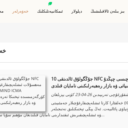
بىز بىلەن ئالاقىلىشىڭ
دېلولار
ئىمكانىيەتلىكلىك
خەۋەرلەر
مەھ
RFID توسۇش كارتىسى
RFID ھايۋانات بەلگىسى
RFID توسۇش قاپلىرى
RFID مېتالغا قارشى بەلگىسى
خەۋ
RFID توسۇش ھەميانى
RFID ئاچقۇچلۇق قۇتىسى
RFID قول باغى
ئالاھىدە Rfid بەلگىلىرى
جۇڭگولۇق ئالدىنقى 10 NFC مەھسۇلات ئىشلەپچىقارغۇچىسى چېڭدۇ MIND ICMA
اتى ۋە بازار رەھبەرلىكىنى نامايان قىلدى
ۇرغۇچى تەرىپىدىن 26-04-23 كۈنى يېزىلغان
خەلقئارا كارتا ئىشلەپچىقارغۇچىلار جەمئىيىتى (ICMA) تەرىپىدىن ئۆتكۈزۈلىدىغان ICMA كۆرگەزمىسى ئەقلىي
ۋى پائالىيەت. ئەڭ يېڭى تېخنىكىلىق نەتىجىلەر
ۋە ئىشلەپچىقىرىش ئىقتىدارىنى نامايان قىلىدىغان مۇھىم سۇپا سۈپىتىدە...