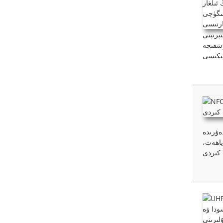
ىسى تېز سۈرئەتتە كېڭىيىپ، ھەر خىل ساھەلەردە RFID
، RFID
ق ۋە رەقەملىك دۇنيالار
ياھەت،