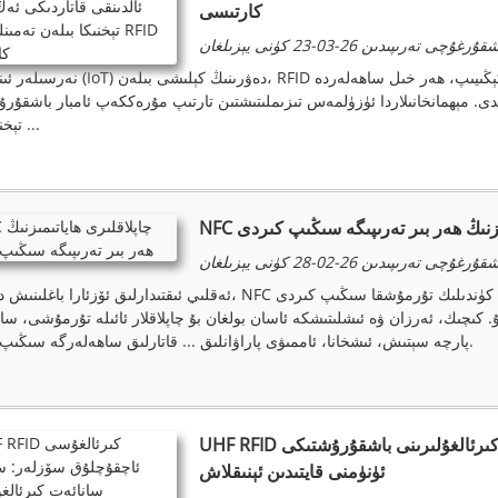
كارتىسى
ۇرغۇچى تەرىپىدىن 26-03-23 ​​كۈنى يېزىلغان
نەرسىلەر ئىنتېرنېتى (IoT) دەۋرىنىڭ كېلىشى بىلەن، RFID تېخنىكىسىنىڭ قوللىنىلىش دائىر
. مېھمانخانىلاردا ئۈزۈلمەس تىزىملىتىشتىن تارتىپ مۇرەككەپ ئامبار باشقۇرۇشقىچە
تېخنىكىسى ...
تىمىزنىڭ ھەر بىر تەرىپىگە سىڭىپ كىردى
ۇرغۇچى تەرىپىدىن 26-02-28 كۈنى يېزىلغان
ئەقلىي ئىقتىدارلىق ئۆزئارا باغلىنىش دەۋرىدە، NFC تېخنىكىسى كۈندىلىك تۇرمۇشقا سىڭىپ كىردى، NFC چاپلاقلىرى فىزىكىلى
 كىچىك، ئەرزان ۋە ئىشلىتىشكە ئاسان بولغان بۇ چاپلاقلار ئائىلە تۇرمۇشى، سا
پارچە سېتىش، ئىشخانا، ئاممىۋى پاراۋانلىق ... قاتارلىق ساھەلەرگە سىڭىپ كىردى.
UHF RFID كىرئالغۇسى ئاچقۇچلۇق سۆزلەر: سودا ۋە سانائەت كىرئالغۇلىرىنى باشقۇرۇشتىكى
ئۈنۈمنى قايتىدىن ئېنىقلاش