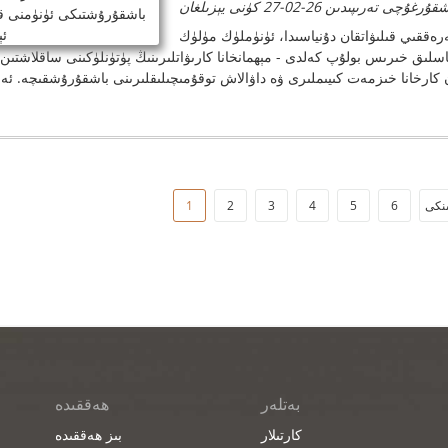
ۇرغۇچى تەرىپىدىن 26-02-27 كۈنى يېزىلغان
رەققىي قىلىۋاتقان دۇنياسىدا، ئۈنۈملۈك مۈلۈك
لىق خىرىس بولۇپ كەلدى - مېھمانخانا كارىۋاتلىرىنىڭ پۈتۈنلۈكىنى ساقلاشتىن 
1
2
3
4
5
6
بەتلەر
ھەققىدە
كارتىلار
بىز ھەققىدە