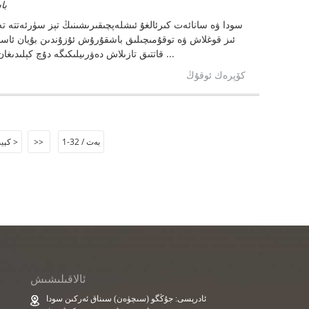
باشق
سودا ۋە سانائەت كىرئالغۇ ئىشلەپچىقىرىشىنىڭ تېز سۈرئەتتە تە
ئىز قوغلاش ۋە توقۇمىچىلىق باشقۇرۇش ئۇزۇندىن بۇيان ئاساس
قاتتىق تازىلاش دەۋرىيلىكىگە دۇچ كېلىدىغان كارخانا خىزمەت كىيىملىرى ۋە داۋالاش توقۇمىچىلىقلىرىنى باشقۇرۇشقىچە. ئەنئەنىۋى ...
كۆپرەك ئوقۇڭ
1-بەت / 32
>>
كېيىنكى >
ئالاقىلىشىش
ئادرېسى: جۇڭگو (سىچۈەن) سىناق ئەركىن سودا