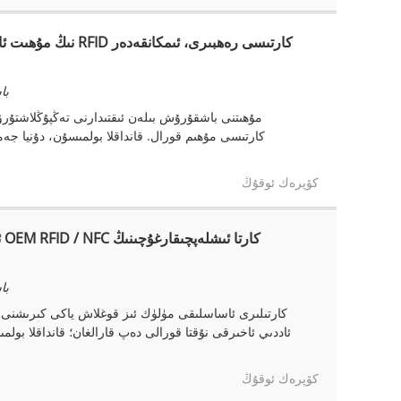
باشق
مۇھىتنى باشقۇرۇش بىلەن ئىقتىدارنى تەڭپۇڭلاشتۇرۇ
كۆپرەك ئوقۇڭ
باشق
ئاددىي ئاخىرقى نۇقتا قورالى دەپ قارالغان؛ قانداقلا بول
كۆپرەك ئوقۇڭ