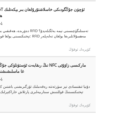
ID
باشق
كۆپرەك ئوقۇڭ
سۈپىتىدە: CE ۋە RoHS غا
باشق
دۇنيا ئىقتىسادى تېز سۈرئەتتە رەقەملىك ئۆزگىرىشنى باشتىن ك
كۆپرەك ئوقۇڭ