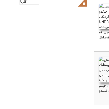
ىرى ۋە
 قېتىم