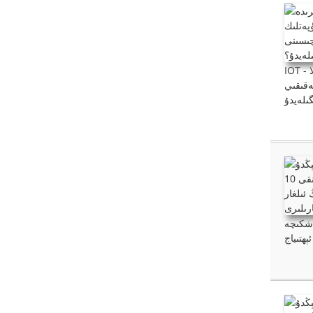
IOT - نەرسىلەر ئىنتېرنېتى كۆرگەزمىلىرىنىڭ تېز سۈرئەتتە تەرەققىي قىلىۋاتقان دۇنياسىدا، دۇنيا مىقياسىدىكى سېتىۋالغۇچىلار پەقەت ساتقۇچىنىلا
ەقىقىي
خنىكىسى