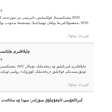
باشق
مەھسۇلاتلىرىغا بولغان ئېھتىياجنىڭ ئېشىشىغا سەۋەب بولدى
كۆپرەك ئوقۇڭ
NFC چاپلاقلىرى ھايا
باشق
ئوتتۇرىسىدىكى قولايلىق «رەقەملىك كۆۋرۈك» رولىنى ئوينايدۇ.
كۆپرەك ئوقۇڭ