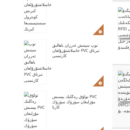
اللىرىدا، RFID تېخنىكىسىنى يولغا قويۇش دائىم ئەمەلىي قىيىنچىلىققا دۇچ كېلىدۇ: RFID مەھسۇلاتلىرىغا بولغان تەلەپلەر
توپ سېتىش ئەرزان باھالىق
خاسلاشتۇرۇلغان PVC تىرناق
كارتىسى
تولۇق رەڭلىك بېسىش PVC
مۇزلىغان سۈزۈك سۈزۈك
(NFC) تېخنىكىسىنىڭ قوللىنىش سىنارىيەلىرى پارتلاش خاراكتېرلىك ئېشىشنى كۆردى. ئەقلىي ئىقتىدارلىق ئورالما ۋە ئالاقىسىز پۇل تۆلەشتىن تارتىپ
كارتا