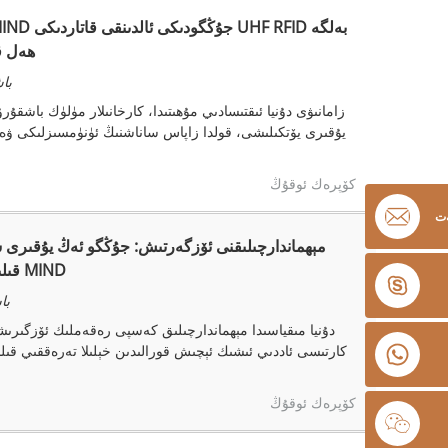
ھەل ق
باشق
زامانىۋى دۇنيا ئىقتىسادىي مۇھىتىدا، كارخانىلار مۈلۈك باشقۇ
يۇقىرى يۆتكىلىشى، قولدا زاپاس ساناشنىڭ ئۈنۈمسىزلىكى ۋە
كۆپرەك ئوقۇڭ
ەت
مېھماندارچىلىقنى ئۆزگەرتىش: جۇڭگو ئەڭ يۇقىرى س
قىلىش چارىسى بىلەن تەمىنلىگۈچىسى چېڭدۇ MIND
باشق
دۇنيا مىقياسىدا مېھماندارچىلىق كەسپى رەقەملىك ئۆزگىرىشنى 
كارتىسى ئاددىي ئىشىك ئېچىش قورالىدىن خېلىلا تەرەققىي قىلد
كۆپرەك ئوقۇڭ