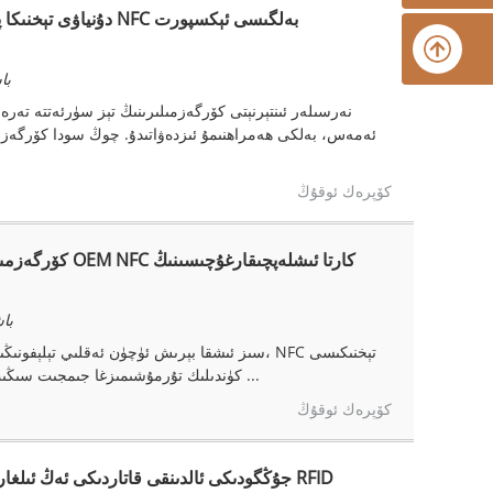
دۇنياۋى تېخنىكا پائالى
باشق
ئەمەس، بەلكى ھەمراھنىمۇ ئىزدەۋاتىدۇ. چوڭ سودا كۆرگەزمىلى
كۆپرەك ئوقۇڭ
باشق
سىز ئىشقا بېرىش ئۈچۈن ئەقلىي تېلېفونىڭىزنى ئا
كۈندىلىك تۇرمۇشىمىزغا جىمجىت سىڭىپ كىردى. بۇ ئۇلىنىش ھەشەمەتلىك ئەمەس، بەلكى بىر ئۈمىدكە ئايلانغانلىقتىن، ئېھتىياج ...
كۆپرەك ئوقۇڭ