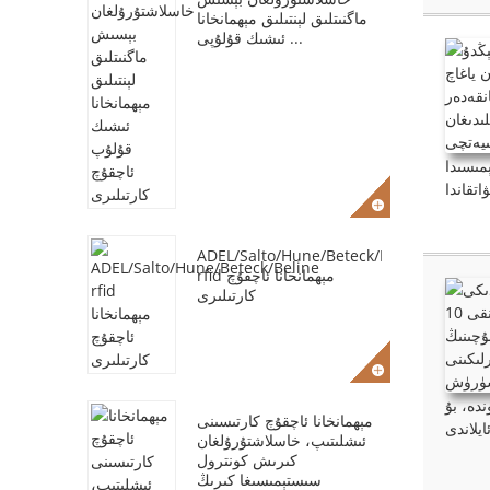
ماگنىتلىق لېنتىلىق مېھمانخانا
ئىشىك قۇلۇپى ...
 دىققىتىنى مۇھىت،
ADEL/Salto/Hune/Beteck/Beline
rfid مېھمانخانا ئاچقۇچ
كارتىلىرى
دە، بۇ
مېھمانخانا ئاچقۇچ كارتىسىنى
ئىشلىتىپ، خاسلاشتۇرۇلغان
كىرىش كونترول
سىستېمىسىغا كىرىڭ