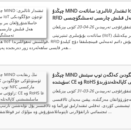
چېڭدۇ MIND ئىقتىدار ئانالىزى: سانائەت IoT ئۈچۈن جۇڭگودىكى خاسلاشتۇرۇلغان بىر بېكەتلىك
RF ھەل قىلىش چارىسى تەمىنلىگۈچىسى
ۇرغۇچى تەرىپىدىن 26-04-20 كۈنى يېزىلغان
سانائەت بۇيۇملىرى ئىنتېرنېتى (IIoT) دەۋرىدە، ھەقىقىي بىر بېكەتلىك RFID تەمىنلىگۈچىسىنى نېمە بەلگىلەيدۇ؟
ھەر خىل IIoT قوللىنىش ئەھۋ
ھەر قايسى ساھەلەردە زور دەرىجىدە پەرقلىنىدۇ...
چېڭدۇ MIND نىڭ رىقابەت ئۈستۈنلۈكى جۇڭگودىن كەلگەن توپ سېتىش NFC ماركىسى زاۋۇتى
 ماسلىشىشنى كاپالەتلەندۈرىدۇ
ۇرغۇچى تەرىپىدىن 26-03-31 كۈنى يېزىلغان
ەچۈرۈۋاتقان مەزگىلدە، يېقىن مەيدان ئالاقىسى
ئىجتىمائىي تاراتقۇلارنى ئاپتوماتلاشتۇرۇش ۋە مۈلۈك ئىز قوغلاشقىچە، بۇ ...