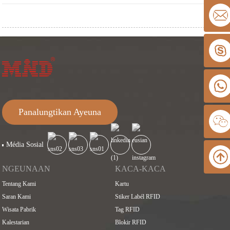
Panalungtikan Ayeuna
Média Sosial
NGEUNAAN
KACA-KACA
Tentang Kami
Kartu
Saran Kami
Stiker Labél RFID
Wisata Pabrik
Tag RFID
Kalestarian
Blokir RFID