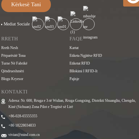
Kërkesë Tani
Mediat Sociale
RRETH
FAQE
Rreth Nesh
Kartat
Përparësitë Tona
Etiketa Ngjitëse RFID
Turne Në Fabrikë
Etiketat RFID
Qëndrueshmëri
Bllokimi I RFID-It
Blogu Kryesor
Pajisje
KONTAKTI
Adresa: Nr. 600, Rruga e 3-të Wulian, Rruga Gongxing, Distrikti Shuangliu, Chengdu,
Kinë (Sichuan) Zona Pilot e Tregtisë së Lirë
+86-028-65555355
+86 18228034833
vivian@mind.com.cn