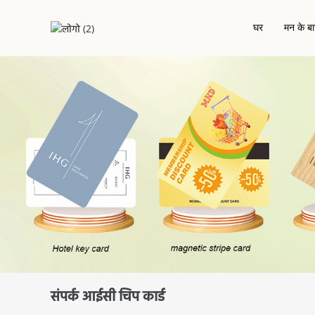
घर
मन के बारे
संपर्क आईसी चिप कार्ड
होटल कीक
पीवीसी कार्ड
आरएफआईडी / एनएफ
आरएफआईडी एपॉक्सी कार्ड
परियोजना-आधारित कार्ड
लकड़ी का आरएफआईडी कार्ड
धात
पर्यावरण अनुकूल कार्ड
संपर्क आईसी चिप कार्ड