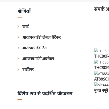
संपर्क 
श्रेणियाँ
कार्ड
आरएफआईडी लेबल स्टिकर
आरएफआईडी टैग
THC80F48
आरएफआईडी अवरोधन
THC80F3
हार्डवेयर
AT88SC10
मुफ़्त नमू
विशेष रुप से प्रदर्शित प्रोडक्टस