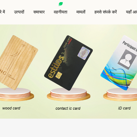
 में
उत्पादों
समाचार
वहनीयता
मामलों
हमसे संपर्क करें
यहाँ आद
ार्ड
एनएफसी मुद्रित लेबल/स्टिकर
आरएफआईडी पशु टैग
सी कार्ड
आरएफआईडी ड्राई इनले
आरएफआईडी एंटी-मेटल टैग
आरएफआईडी वेट इनले/स्टिकर
आरएफआईडी कीफोब
आरएफआईडी व्हाइट लेबल/स्टिकर
आरएफआईडी रिस्टबैंड
ु कार्ड
विशेष आरएफआईडी टैग