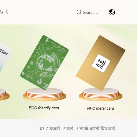
ेश दें
आरएफआईडी अवरोधक कार्ड
बारकोड स्कैन मॉड्यूल/इंजन
आरएफआईडी अवरोधक आस्तीन
औद्योगिक आईओटी डीटीयू/आरटीयू
आरएफआईडी एलएफ/एचएफ/यूएचएफ री
आरएफआईडी ब्लॉकिंग वॉलेट
राइटर
आरएफआईडी स्मार्ट कैबिनेट/टर्मिनल
घर
उत्पादों
कार्ड
संपर्क आईसी चिप कार्ड