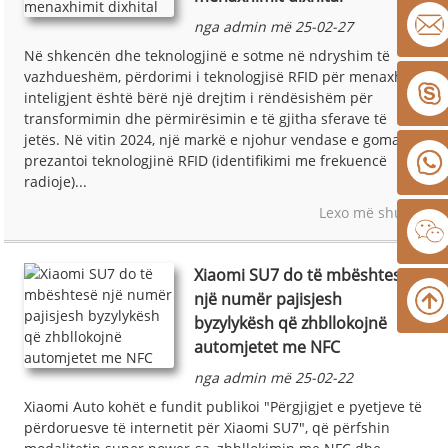
nga admin më 25-02-27
Në shkencën dhe teknologjinë e sotme në ndryshim të
vazhdueshëm, përdorimi i teknologjisë RFID për menaxhim
inteligjent është bërë një drejtim i rëndësishëm për
transformimin dhe përmirësimin e të gjitha sferave të
jetës. Në vitin 2024, një markë e njohur vendase e gomave
prezantoi teknologjinë RFID (identifikimi me frekuencë
radioje)...
Lexo më shumë
Xiaomi SU7 do të mbështesë
një numër pajisjesh
byzylykësh që zhbllokojnë
automjetet me NFC
nga admin më 25-02-22
Xiaomi Auto kohët e fundit publikoi "Përgjigjet e pyetjeve të
përdoruesve të internetit për Xiaomi SU7", që përfshin