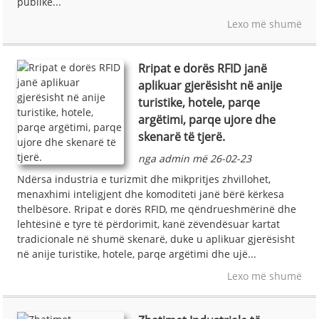
publike...
Lexo më shumë
Rripat e dorës RFID janë
aplikuar gjerësisht në anije
turistike, hotele, parqe
argëtimi, parqe ujore dhe
skenarë të tjerë.
nga admin më 26-02-23
Ndërsa industria e turizmit dhe mikpritjes zhvillohet,
menaxhimi inteligjent dhe komoditeti janë bërë kërkesa
thelbësore. Rripat e dorës RFID, me qëndrueshmërinë dhe
lehtësinë e tyre të përdorimit, kanë zëvendësuar kartat
tradicionale në shumë skenarë, duke u aplikuar gjerësisht
në anije turistike, hotele, parqe argëtimi dhe ujë...
Lexo më shumë