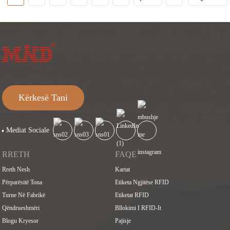
Kërkesë Tani
Mediat Sociale
RRETH
FAQE
Rreth Nesh
Kartat
Përparësitë Tona
Etiketa Ngjitëse RFID
Turne Në Fabrikë
Etiketat RFID
Qëndrueshmëri
Bllokimi I RFID-It
Blogu Kryesor
Pajisje