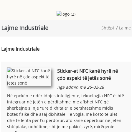
Lajme Industriale
Shtëpi
Lajme
Lajme Industriale
Sticker-at NFC kanë hyrë në
çdo aspekt të jetës sonë
nga admin më 26-02-28
Në epokën e ndërlidhjes inteligjente, teknologjia NFC është
integruar në jetën e përditshme, me afishet NFC që
shërbejnë si një "urë dixhitale" e përshtatshme midis
botës fizike dhe asaj dixhitale. Të vogla, me kosto të ulët
dhe të lehta për t’u përdorur, ato kanë depërtuar në jetën
shtëpiake, udhëtime, shitje me pakicë, zyrë, mirëqenie