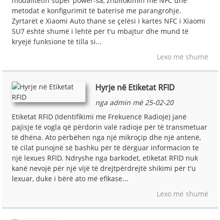
modalitetin super power-sa, zhbllokimin me NFC dhe
metodat e konfigurimit të baterisë me parangrohje.
Zyrtarët e Xiaomi Auto thanë se çelësi i kartës NFC i Xiaomi
SU7 është shumë i lehtë për t'u mbajtur dhe mund të
kryejë funksione të tilla si...
Lexo më shumë
Hyrje në Etiketat RFID
nga admin më 25-02-20
Etiketat RFID (Identifikimi me Frekuencë Radioje) janë
pajisje të vogla që përdorin valë radioje për të transmetuar
të dhëna. Ato përbëhen nga një mikroçip dhe një antenë,
të cilat punojnë së bashku për të dërguar informacion te
një lexues RFID. Ndryshe nga barkodet, etiketat RFID nuk
kanë nevojë për një vijë të drejtpërdrejtë shikimi për t'u
lexuar, duke i bërë ato më efikase...
Lexo më shumë