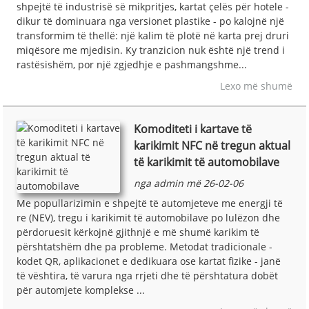
shpejtë të industrisë së mikpritjes, kartat çelës për hotele -
dikur të dominuara nga versionet plastike - po kalojnë një
transformim të thellë: një kalim të plotë në karta prej druri
miqësore me mjedisin. Ky tranzicion nuk është një trend i
rastësishëm, por një zgjedhje e pashmangshme...
Lexo më shumë
Komoditeti i kartave të
karikimit NFC në tregun aktual
të karikimit të automobilave
nga admin më 26-02-06
Me popullarizimin e shpejtë të automjeteve me energji të
re (NEV), tregu i karikimit të automobilave po lulëzon dhe
përdoruesit kërkojnë gjithnjë e më shumë karikim të
përshtatshëm dhe pa probleme. Metodat tradicionale -
kodet QR, aplikacionet e dedikuara ose kartat fizike - janë
të vështira, të varura nga rrjeti dhe të përshtatura dobët
për automjete komplekse ...