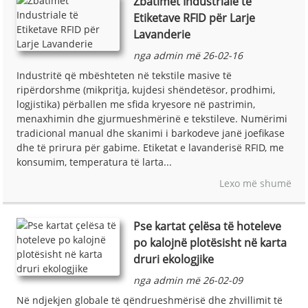
Zbatimet Industriale të
Etiketave RFID për Larje
Lavanderie
nga admin më 26-02-16
Industritë që mbështeten në tekstile masive të
ripërdorshme (mikpritja, kujdesi shëndetësor, prodhimi,
logjistika) përballen me sfida kryesore në pastrimin,
menaxhimin dhe gjurmueshmërinë e tekstileve. Numërimi
tradicional manual dhe skanimi i barkodeve janë joefikase
dhe të prirura për gabime. Etiketat e lavanderisë RFID, me
konsumim, temperatura të larta...
Lexo më shumë
Pse kartat çelësa të hoteleve
po kalojnë plotësisht në karta
druri ekologjike
nga admin më 26-02-09
Në ndjekjen globale të qëndrueshmërisë dhe zhvillimit të