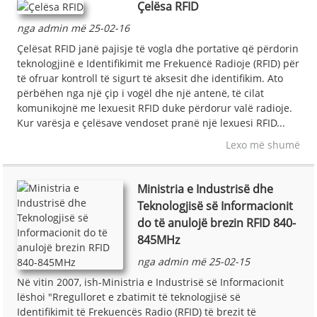
Çelësa RFID
nga admin më 25-02-16
Çelësat RFID janë pajisje të vogla dhe portative që përdorin
teknologjinë e Identifikimit me Frekuencë Radioje (RFID) për
të ofruar kontroll të sigurt të aksesit dhe identifikim. Ato
përbëhen nga një çip i vogël dhe një antenë, të cilat
komunikojnë me lexuesit RFID duke përdorur valë radioje.
Kur varësja e çelësave vendoset pranë një lexuesi RFID...
Lexo më shumë
Ministria e Industrisë dhe
Teknologjisë së Informacionit
do të anulojë brezin RFID 840-
845MHz
nga admin më 25-02-15
Në vitin 2007, ish-Ministria e Industrisë së Informacionit
lëshoi ​​"Rregulloret e zbatimit të teknologjisë së
Identifikimit të Frekuencës Radio (RFID) të brezit të