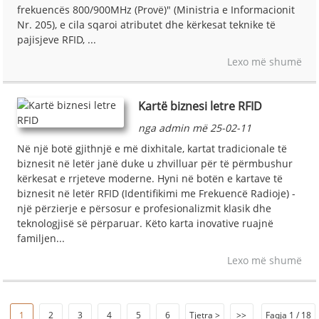
frekuencës 800/900MHz (Provë)" (Ministria e Informacionit
Nr. 205), e cila sqaroi atributet dhe kërkesat teknike të
pajisjeve RFID, ...
Lexo më shumë
Kartë biznesi letre RFID
nga admin më 25-02-11
Në një botë gjithnjë e më dixhitale, kartat tradicionale të
biznesit në letër janë duke u zhvilluar për të përmbushur
kërkesat e rrjeteve moderne. Hyni në botën e kartave të
biznesit në letër RFID (Identifikimi me Frekuencë Radioje) -
një përzierje e përsosur e profesionalizmit klasik dhe
teknologjisë së përparuar. Këto karta inovative ruajnë
familjen...
Lexo më shumë
1
2
3
4
5
6
Tjetra >
>>
Faqja 1 / 18