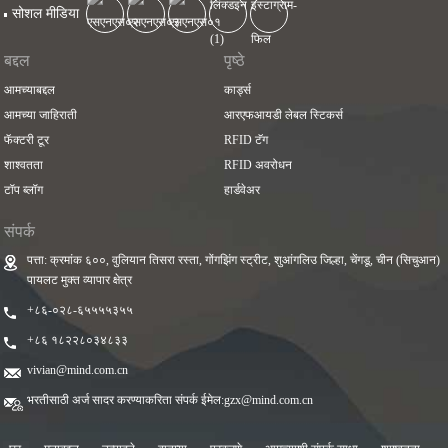
सोशल मीडिया
बद्दल
पृष्ठे
आमच्याबद्दल
कार्ड्स
आमच्या जाहिराती
आरएफआयडी लेबल स्टिकर्स
फॅक्टरी टूर
RFID टॅग
शाश्वतता
RFID अवरोधन
टॉप ब्लॉग
हार्डवेअर
संपर्क
पत्ता: क्रमांक ६००, वुलियान तिसरा रस्ता, गोंगझिंग स्ट्रीट, शुआंगलिउ जिल्हा, चेंगडू, चीन (सिचुआन)
पायलट मुक्त व्यापार क्षेत्र
+८६-०२८-६५५५५३५५
+८६ १८२२८०३४८३३
vivian@mind.com.cn
भरतीसाठी अर्ज सादर करण्याकरिता संपर्क ईमेल:
gzx@mind.com.cn