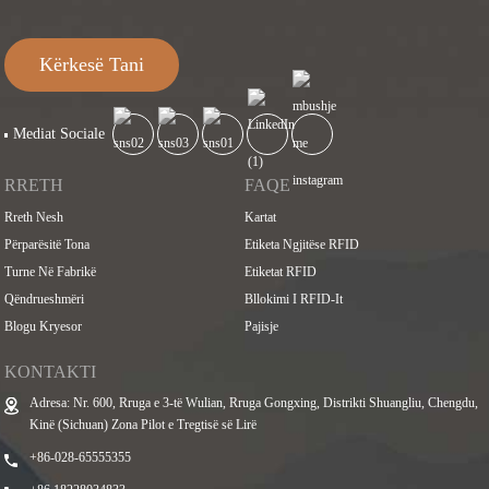
Kërkesë Tani
Mediat Sociale
RRETH
FAQE
Rreth Nesh
Kartat
Përparësitë Tona
Etiketa Ngjitëse RFID
Turne Në Fabrikë
Etiketat RFID
Qëndrueshmëri
Bllokimi I RFID-It
Blogu Kryesor
Pajisje
KONTAKTI
Adresa: Nr. 600, Rruga e 3-të Wulian, Rruga Gongxing, Distrikti Shuangliu, Chengdu,
Kinë (Sichuan) Zona Pilot e Tregtisë së Lirë
+86-028-65555355