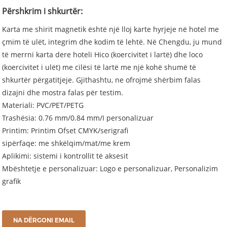
Përshkrim i shkurtër:
Karta me shirit magnetik është një lloj karte hyrjeje në hotel me
çmim të ulët, integrim dhe kodim të lehtë. Në Chengdu, ju mund
të merrni karta dere hoteli Hico (koercivitet i lartë) dhe loco
(koercivitet i ulët) me cilësi të lartë me një kohë shumë të
shkurtër përgatitjeje. Gjithashtu, ne ofrojmë shërbim falas
dizajni dhe mostra falas për testim.
Materiali: PVC/PET/PETG
Trashësia: 0.76 mm/0.84 mm/I personalizuar
Printim: Printim Ofset CMYK/serigrafi
sipërfaqe: me shkëlqim/mat/me krem
Aplikimi: sistemi i kontrollit të aksesit
Mbështetje e personalizuar: Logo e personalizuar, Personalizim
grafik
NA DËRGONI EMAIL