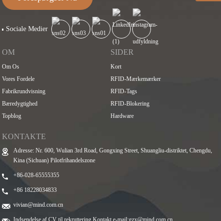
Sociale Medier
OM
SIDER
Om Os
Kort
Vores Fordele
RFID-Mærkemærker
Fabrikrundvisning
RFID-Tags
Bæredygtighed
RFID-Blokering
Topblog
Hardware
KONTAKTE
Adresse: Nr. 600, Wulian 3rd Road, Gongxing Street, Shuangliu-distriktet, Chengdu,
Kina (Sichuan) Pilotfrihandelszone
+86-028-65555355
+86 18228034833
vivian@mind.com.cn
Indsendelse af CV til rekruttering Kontakt e-mail:
gzx@mind.com.cn