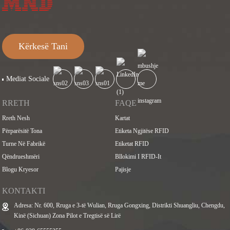
Kërkesë Tani
Mediat Sociale
RRETH
FAQE
Rreth Nesh
Kartat
Përparësitë Tona
Etiketa Ngjitëse RFID
Turne Në Fabrikë
Etiketat RFID
Qëndrueshmëri
Bllokimi I RFID-It
Blogu Kryesor
Pajisje
KONTAKTI
Adresa: Nr. 600, Rruga e 3-të Wulian, Rruga Gongxing, Distrikti Shuangliu, Chengdu,
Kinë (Sichuan) Zona Pilot e Tregtisë së Lirë