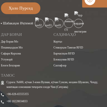
Ҳоло Пурсед
Шабакаҳои Иҷтимоӣ
ДАР БОРАИ
САҲИФАҲО
Дар Бораи Мо
Кортҳо
Пешниҳодҳои Мо
Стикерҳои Тамғаи RFID
Сафари Корхона
Барчаспҳои RFID
Устуворӣ
Блоккунии RFID
Блоги Беҳтарин
Сахтафзор
ТАМОС
Суроға: №600, кӯчаи 3-юми Вулиан, кӯчаи Гунсин, ноҳияи Шуанлю, Ченду,
минтақаи озмоишии тиҷорати озоди Чин (Сичуань)
+86-028-65555355
+86 18228034833