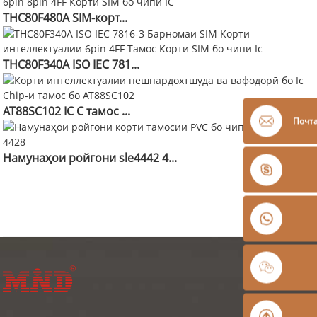
THC80F480A SIM-корт...
THC80F340A ISO IEC 781...
AT88SC102 IC C тамос ...
Почт
Намунаҳои ройгони sle4442 4...