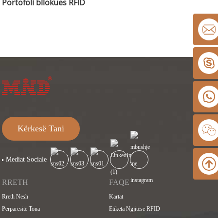
Portofoli bllokues RFID
Kërkesë Tani
Mediat Sociale
RRETH
FAQE
Rreth Nesh
Kartat
Përparësitë Tona
Etiketa Ngjitëse RFID