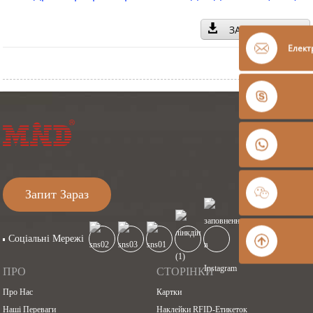
ЗАВАНТАЖИТИ
Елект
Запит Зараз
Соціальні Мережі
ПРО
СТОРІНКИ
Про Нас
Картки
Наші Переваги
Наклейки RFID-Етикеток