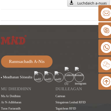
Luchdaich a-nuas
Rannsachadh A-Nis
Meadhanan Sòisealta
MU DHEIDHINN
DUILLEAGAN
Mu Ar Deidhinn
Cairtean
Ar N-Adhbharan
Stiogairean Leubail RFID
Turas Factaraidh
Tagaichean RFID