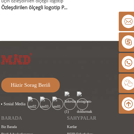
Özleşdirilen ölçegli logotip P...
Häzir Sorag Beriň
Sosial Media
BARADA
SAHYPALAR
Biz Barada
Kartlar