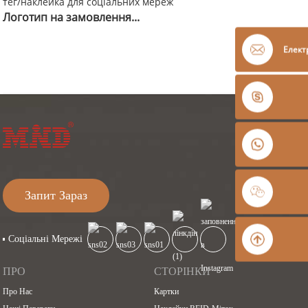
Логотип на замовлення...
Елект
Запит Зараз
Соціальні Мережі
ПРО
СТОРІНКИ
Про Нас
Картки