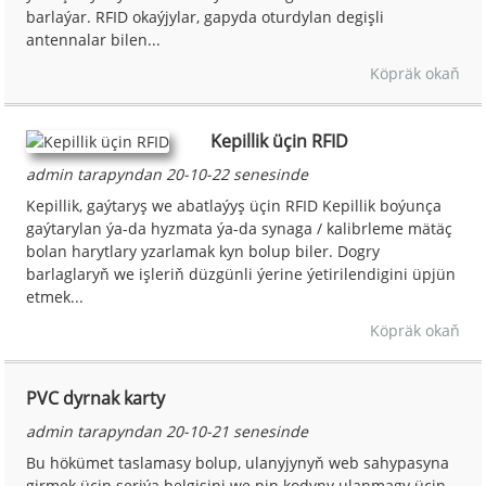
barlaýar. RFID okaýjylar, gapyda oturdylan degişli
antennalar bilen...
Köpräk okaň
Kepillik üçin RFID
admin tarapyndan 20-10-22 senesinde
Kepillik, gaýtaryş we abatlaýyş üçin RFID Kepillik boýunça
gaýtarylan ýa-da hyzmata ýa-da synaga / kalibrleme mätäç
bolan harytlary yzarlamak kyn bolup biler. Dogry
barlaglaryň we işleriň düzgünli ýerine ýetirilendigini üpjün
etmek...
Köpräk okaň
PVC dyrnak karty
admin tarapyndan 20-10-21 senesinde
Bu hökümet taslamasy bolup, ulanyjynyň web sahypasyna
girmek üçin seriýa belgisini we pin kodyny ulanmagy üçin