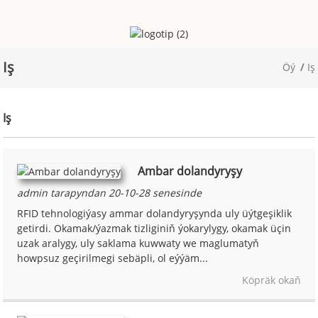
Iş
Öý
Iş
Iş
Ambar dolandyryşy
admin tarapyndan 20-10-28 senesinde
RFID tehnologiýasy ammar dolandyryşynda uly üýtgeşiklik
getirdi. Okamak/ýazmak tizliginiň ýokarylygy, okamak üçin
uzak aralygy, uly saklama kuwwaty we maglumatyň
howpsuz geçirilmegi sebäpli, ol eýýäm...
Köpräk okaň