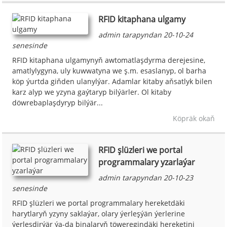
RFID kitaphana ulgamy
admin tarapyndan 20-10-24
senesinde
RFID kitaphana ulgamynyň awtomatlaşdyrma derejesine,
amatlylygyna, uly kuwwatyna we ş.m. esaslanyp, ol barha
köp ýurtda giňden ulanylýar. Adamlar kitaby aňsatlyk bilen
karz alyp we yzyna gaýtaryp bilýärler. Ol kitaby
döwrebaplaşdyryp bilýär...
Köpräk okaň
RFID şlüzleri we portal
programmalary yzarlaýar
admin tarapyndan 20-10-23
senesinde
RFID şlüzleri we portal programmalary hereketdäki
harytlaryň yzyny saklaýar, olary ýerleşýän ýerlerine
ýerleşdirýär ýa-da binalaryň töweregindäki hereketini