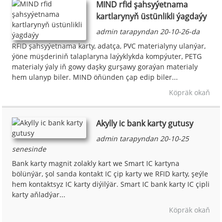
MIND rfid şahsyýetnama
kartlarynyň üstünlikli ýagdaýy
admin tarapyndan 20-10-26-da
RFID şahsyýetnama karty, adatça, PVC materialyny ulanýar,
ýöne müşderiniň talaplaryna laýyklykda kompýuter, PETG
materialy ýaly iň gowy daşky gurşawy goraýan materialy
hem ulanyp biler. MIND öňünden çap edip biler...
Köpräk okaň
Akylly ic bank karty gutusy
admin tarapyndan 20-10-25
senesinde
Bank karty magnit zolakly kart we Smart IC kartyna
bölünýär, şol sanda kontakt IC çip karty we RFID karty, şeýle
hem kontaktsyz IC karty diýilýär. Smart IC bank karty IC çipli
karty aňladýar...
Köpräk okaň