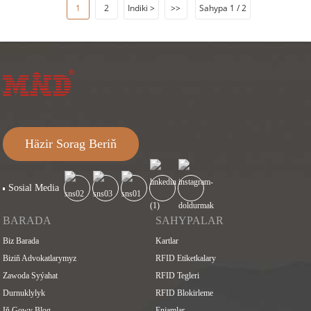
1
2
Indiki >
>>
Sahypa 1 / 2
Häzir Sorag Beriň
Sosial Media
BARADA
SAHYPALAR
Biz Barada
Kartlar
Biziň Advokatlarymyz
RFID Etiketkalary
Zawoda Syýahat
RFID Tegleri
Durnuklylyk
RFID Blokirleme
Iň Gowy Blog
Enjamlar