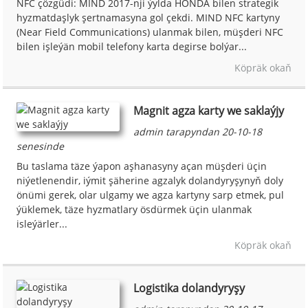
NFC çözgüdi: MIND 2017-nji ýylda HONDA bilen strategik
hyzmatdaşlyk şertnamasyna gol çekdi. MIND NFC kartyny
(Near Field Communications) ulanmak bilen, müşderi NFC
bilen işleýän mobil telefony karta degirse bolýar...
Köpräk okaň
Magnit agza karty we saklaýjy
admin tarapyndan 20-10-18
senesinde
Bu taslama täze ýapon aşhanasyny açan müşderi üçin
niýetlenendir, iýmit şäherine agzalyk dolandyryşynyň doly
önümi gerek, olar ulgamy we agza kartyny sarp etmek, pul
ýüklemek, täze hyzmatlary ösdürmek üçin ulanmak
isleýärler...
Köpräk okaň
Logistika dolandyryşy