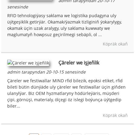
admin tarapyndan 20-10-17
senesinde
RFID tehnologiýasy saklama we logistika pudagyna uly
üýtgeşiklik getirýär. Okamak/ýazmak tizliginiň ýokarylygy,
okamak üçin uzak aralygy, uly saklama kuwwaty we
maglumatyň howpsuz geçirilmegi sebäpli, ol ...
Köpräk okaň
Çäreler we işjeňlik
admin tarapyndan 20-10-15 senesinde
Çäreler we festiwallar MIND rfid bilezik, epoksi etiket, rfid
bileti bütin dünýäde uly çäreler we festiwallar üçin giňden
ulanylýar. Biz OEM hyzmatlaryny hödürleýäris, müşderi
çipi, görnüşi, materialy, ölçegi öz islegi boýunça üýtgedip
biler...
Köpräk okaň