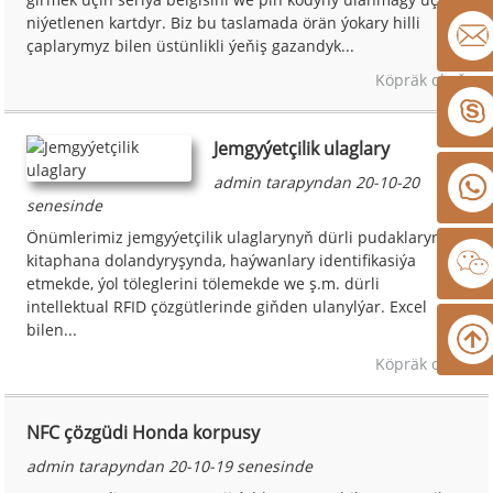
niýetlenen kartdyr. Biz bu taslamada örän ýokary hilli
çaplarymyz bilen üstünlikli ýeňiş gazandyk...
Köpräk okaň
Jemgyýetçilik ulaglary
admin tarapyndan 20-10-20
senesinde
Önümlerimiz jemgyýetçilik ulaglarynyň dürli pudaklarynda,
kitaphana dolandyryşynda, haýwanlary identifikasiýa
etmekde, ýol töleglerini tölemekde we ş.m. dürli
intellektual RFID çözgütlerinde giňden ulanylýar. Excel
bilen...
Köpräk okaň
NFC çözgüdi Honda korpusy
admin tarapyndan 20-10-19 senesinde