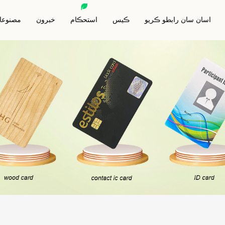
اسان سان رابطو ڪريو
ڪيس
استحڪام
خبرون
مصنوعا
ِ ڊي بلاڪنگ ڪارڊ
آر ايف آءِ ڊي جانورن جو ٽيگ
اين ايف سي پرنٽ ٿيل
 ڊي بلاڪنگ آستين
آر ايف آءِ ڊي اينٽي ميٽل ٽيگ
آر ايف آء
ِ ڊي بلاڪنگ والٽ
آر ايف آءِ ڊي ڪي فوب
آر ايف آءِ ڊي وي
آر ايف آءِ ڊي رسٽ بينڊ
آر ايف آءِ ڊي ا
خاص آر ايف آءِ ڊي ٽيگ