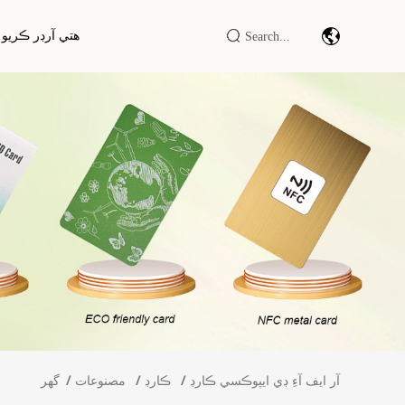
هتي آرڊر ڪريو
بارڪوڊ اسڪين ماڊيول/انجڻ
آر ايف آء
صنعتي IOT DTU/RTU
آر ايف آءِ
آر ايف آءِ ڊي ايل ايف/ايف ايف/يو ايڇ
آر ايف آء
ايف ريڊر/رائيٽر
آر ايف آءِ ڊي سمارٽ ڪابينا / ٽرمينل
آر ايف آءِ ڊي ايپوڪسي ڪارڊ
ڪارڊ
مصنوعات
گھر