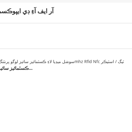
آر ايف آءِ ڊي ايپوڪس
ڪسٽمائيز سائيز لوگو پي...