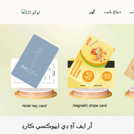
ت
دماغ بابت
گھر
 ليبل/اسٽيڪر
رابطو ڪريو IC چپ ڪارڊ
ِ ڊي خشڪ انلي
پي وي سي ڪارڊ
هوٽل ڪي ڪارڊ
ٽ انلي/اسٽيڪر
آر ايف آءِ ڊي / اين ايف سي ڪارڊ
ڇو ليبل/اسٽيڪر
آر ايف آءِ ڊي ايپوڪسي ڪارڊ
منصوبي تي ٻڌل ڪارڊ
ڌاتو ڪارڊ
ڪاٺ جو آر ايف آءِ ڊي ڪارڊ
ماحول دوست ڪارڊ
آر ايف آءِ ڊي ايپوڪسي ڪارڊ