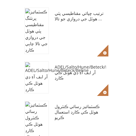
ترتيب ڇپائي مقناطيسي پٽي
هوٽل جي دروازي جو تالا ...
ADEL/Salto/Hune/Beteck/Beline
آر ايف آءِ ڊي هوٽل ڪي
ڪارڊ
ڪسٽمائيز رسائي ڪنٽرول
هوٽل ڪي ڪارڊ استعمال
ڪريو