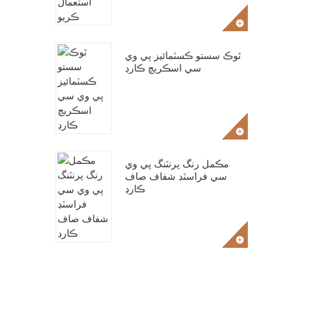
ٿوڪ سستو ڪسٽمائيز پي وي
سي اسڪريچ ڪارڊ
مڪمل رنگ پرنٽنگ پي وي
سي فراسٽڊ شفاف صاف
ڪارڊ