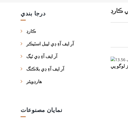
ي ڪارڊ
درجا بندي
ڪارڊ
آر ايف آءِ ڊي ليبل اسٽيڪر
آر ايف آءِ ڊي ٽيگ
آر ايف آءِ ڊي بلاڪنگ
هارڊويئر
نمايان مصنوعات