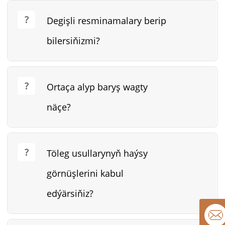
Degişli resminamalary berip
bilersiňizmi?
Ortaça alyp baryş wagty
näçe?
Töleg usullarynyň haýsy
görnüşlerini kabul
edýärsiňiz?