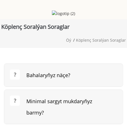
Köplenç Soralýan Soraglar
Öý
Köplenç Soralýan Soraglar
Bahalaryňyz näçe?
Minimal sargyt mukdaryňyz
barmy?