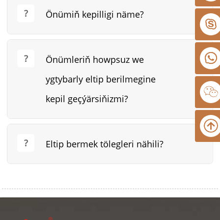
Önümiň kepilligi näme?
Önümleriň howpsuz we
ygtybarly eltip berilmegine
kepil geçýärsiňizmi?
Eltip bermek tölegleri nähili?