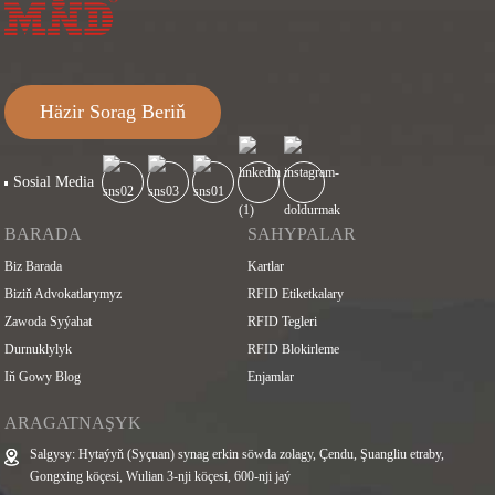
Häzir Sorag Beriň
Sosial Media
BARADA
SAHYPALAR
Biz Barada
Kartlar
Biziň Advokatlarymyz
RFID Etiketkalary
Zawoda Syýahat
RFID Tegleri
Durnuklylyk
RFID Blokirleme
Iň Gowy Blog
Enjamlar
ARAGATNAŞYK
Salgysy: Hytaýyň (Syçuan) synag erkin söwda zolagy, Çendu, Şuangliu etraby,
Gongxing köçesi, Wulian 3-nji köçesi, 600-nji jaý