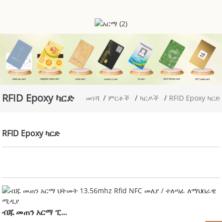
RFID Epoxy ካርድ
መነሻ
ምርቶች
ካርዶች
RFID Epoxy ካርድ
RFID Epoxy ካርድ
ብጁ መጠን አርማ ፒ...