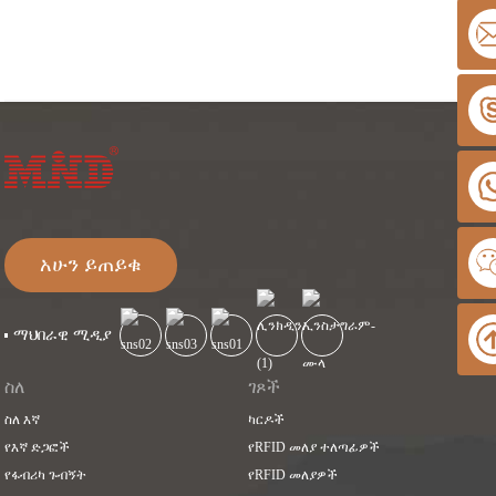
አሁን ይጠይቁ
ማህበራዊ ሚዲያ
ስለ
ገጾች
ስለ እኛ
ካርዶች
የእኛ ድጋፎች
የRFID መለያ ተለጣፊዎች
የፋብሪካ ጉብኝት
የRFID መለያዎች