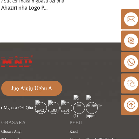
Ahaziri nha Logo P...
Jụọ Ajụjụ Ugbu A
Mgbasa Ozi Ọha
GBASARA
PEEJI
Gbasara Anyị
Kaadị