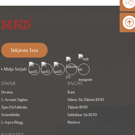
Inkjesta Issa
Midja Soċjali
DWAR
PAĠNI
Dwarna
Karti
L-Avvanzi Tagħna
Stikers Tat-Tikketti RFID
Żjara Fil-Fabbrika
Tikketti RFID
Sostenibbiltà
Imblukkar Tal-RFID
L-Aqwa Blogg
Ħardwer
KUNTATT