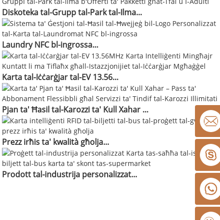
Diskoteka tal-Grupp tal-Park tal-Ilma...
Laundry NFC bl-ingrossa...
Karta tal-Iċċarġjar tal-EV 13.56...
Pjan ta' Ħasil ​​tal-Karozzi ta' Kull Xahar ...
Prezz irħis ta' kwalità għolja...
Prodott tal-industrija personalizzat...