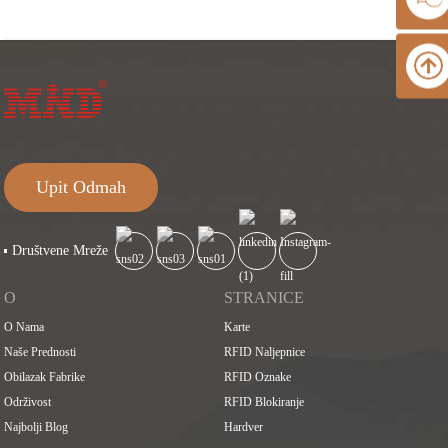
Upit Odmah
Društvene Mreže
O
STRANICE
O Nama
Karte
Naše Prednosti
RFID Naljepnice
Obilazak Fabrike
RFID Oznake
Održivost
RFID Blokiranje
Najbolji Blog
Hardver