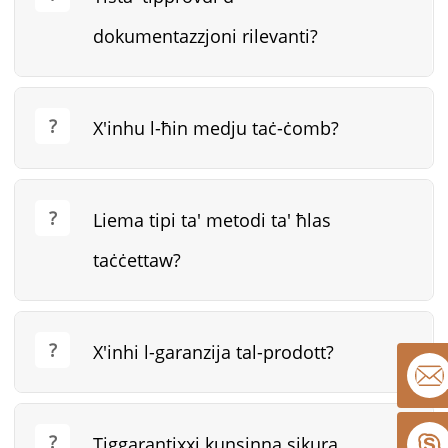
dokumentazzjoni rilevanti?
X'inhu l-ħin medju taċ-ċomb?
Liema tipi ta' metodi ta' ħlas
taċċettaw?
X'inhi l-garanzija tal-prodott?
Tiggarantixxi kunsinna sikura