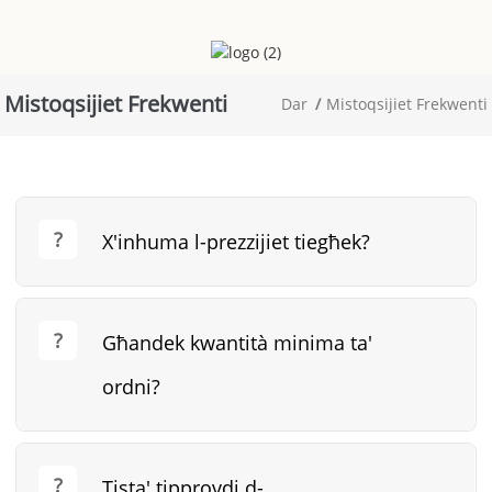
Mistoqsijiet Frekwenti
Dar
Mistoqsijiet Frekwenti
X'inhuma l-prezzijiet tiegħek?
Għandek kwantità minima ta'
ordni?
Tista' tipprovdi d-