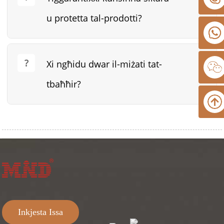
u protetta tal-prodotti?
Xi ngħidu dwar il-miżati tat-
tbaħħir?
Inkjesta Issa