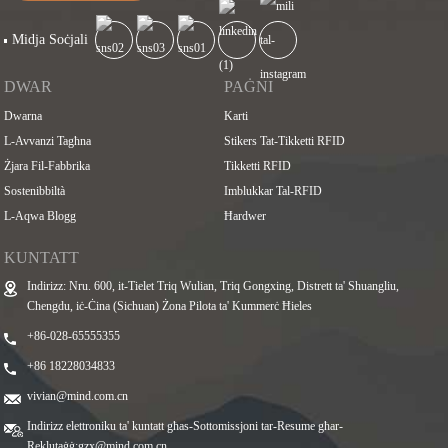
Midja Soċjali
DWAR
PAĠNI
Dwarna
Karti
L-Avvanzi Tagħna
Stikers Tat-Tikketti RFID
Żjara Fil-Fabbrika
Tikketti RFID
Sostenibbiltà
Imblukkar Tal-RFID
L-Aqwa Blogg
Ħardwer
KUNTATT
Indirizz: Nru. 600, it-Tielet Triq Wulian, Triq Gongxing, Distrett ta' Shuangliu,
Chengdu, iċ-Ċina (Sichuan) Żona Pilota ta' Kummerċ Ħieles
+86-028-65555355
+86 18228034833
vivian@mind.com.cn
Indirizz elettroniku ta' kuntatt għas-Sottomissjoni tar-Resume għar-
Reklutaġġ:
gzx@mind.com.cn