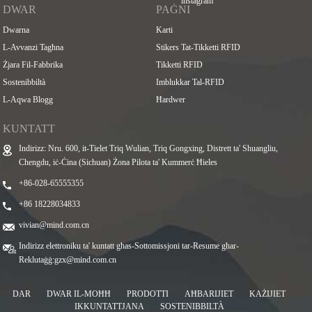
DWAR
PAĠNI
Dwarna
Karti
L-Avvanzi Tagħna
Stikers Tat-Tikketti RFID
Żjara Fil-Fabbrika
Tikketti RFID
Sostenibbiltà
Imblukkar Tal-RFID
L-Aqwa Blogg
Ħardwer
KUNTATT
Indirizz: Nru. 600, it-Tielet Triq Wulian, Triq Gongxing, Distrett ta' Shuangliu,
Chengdu, iċ-Ċina (Sichuan) Żona Pilota ta' Kummerċ Ħieles
+86-028-65555355
+86 18228034833
vivian@mind.com.cn
Indirizz elettroniku ta' kuntatt għas-Sottomissjoni tar-Resume għar-
Reklutaġġ:
gzx@mind.com.cn
DAR
DWAR IL-MOĦĦ
PRODOTTI
AĦBARIJIET
KAŻIJIET
IKKUNTATTJANA
SOSTENIBBILTÀ