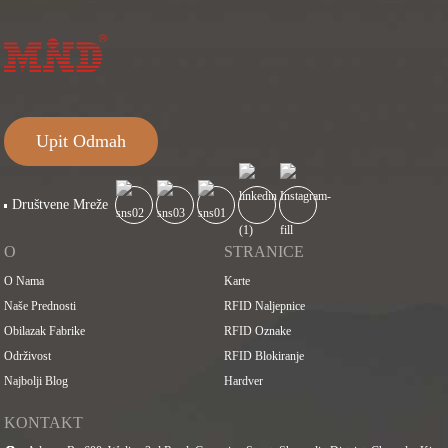
Upit Odmah
Društvene Mreže
O
STRANICE
O Nama
Karte
Naše Prednosti
RFID Naljepnice
Obilazak Fabrike
RFID Oznake
Održivost
RFID Blokiranje
Najbolji Blog
Hardver
KONTAKT