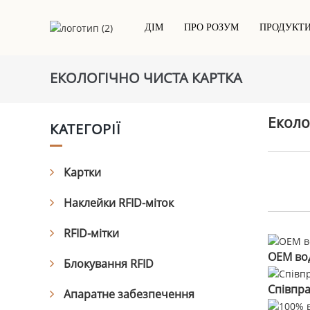
ДІМ
ПРО РОЗУМ
ПРОДУКТ
ЕКОЛОГІЧНО ЧИСТА КАРТКА
Контактна Чіп-Картка IC
NFC-Друкована Етикетка/наклейка
Готельна Ключ-Картка
ПВХ-Картки
RFID-Суха Інкрустація
Еколо
КАТЕГОРІЇ
RFID / NFC-Картка
RFID-Мокра Інкрустація/наклейка
RFID-Епоксидна Картка
Біла Етикетка/наклейка RFID
Картка На Основі Проекту
Картки
Дерев'яна Rfid-Картка
Наклейки RFID-міток
Металева Картка
Екологічно Чиста Картка
RFID-мітки
OEM во
Блокування RFID
Співпра
Апаратне забезпечення