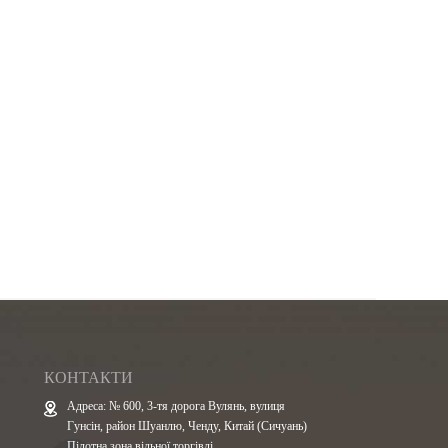
КОНТАКТИ
Адреса: № 600, 3-тя дорога Вулянь, вулиця
Гунсін, район Шуанлю, Ченду, Китай (Сичуань)
Пілотна зона вільної торгівлі