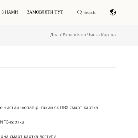
Я З НАМИ
ЗАМОВЛЯТИ ТУТ
Дім
Екологічно Чиста Картка
Модуль/двигун Сканування Штрих-
Кодів
Промисловий Інтернет Речей
DTU/RTU
Зчитувач/записувач RFID
LF/HF/UHF
Розумна Шафа/термінал RFID