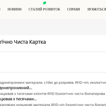
И
НОВИНИ
СТАЛИЙ РОЗВИТОК
СПРАВИ
ЗВ'ЯЖІТЬС
RFID-Мітка Для Тварин
Картка Блокування RFID
RFID-Мітка З Антиметалевим
Рукави Для Блокування RFID
Покриттям
гічно Чиста Картка
Гаманець Із Блокуванням RFID
RFID-Брелок
RFID-Браслет
Спеціальні RFID-Мітки
донепроникний...
цював з тисячами...