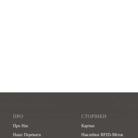
ПРО
СТОРІНКИ
Про Нас
Картки
Наші Переваги
Наклейки RFID-Міток