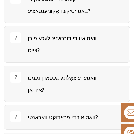
באַטייַטיקע דאָקומענטאַציע?
וואָס איז די דורכשניטלעכע פירן
צייט?
וואָסערע צאָלונג מעטאָדן נעמט
איר אָן?
וואָס איז די פּראָדוקט וואָראַנטי?