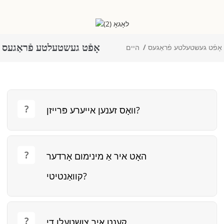
אָפֿט געשטעלטע פֿראַגעס
אָפֿט געשטעלטע פֿראַגעס
היים
וואָס זענען אייערע פּרייזן?
האָט איר אַ מינימום אָרדער
קוואַנטיטי?
קענט איר צושטעלן די