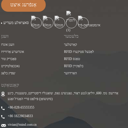
אָנפֿרעג איצט
סאציאלע מעדיע
בלעטער
וועגן
קאַרטלעך
וועגן אונדז
RFID לאַבעל סטיקערז
אונדזערע אַדווייזיז
RFID טאַגס
פאַבריק טור
RFID בלאָקירן
נאככאַלטיקייט
האַרדווער
שפּיץ בלאָג
קאָנטאַקט
אַדרעס: נומ. 600, ווליאַן 3טע ראָוד, גאָנגשינג גאַס, שואַנגליו דיסטריקט, טשענגדו, כינע
(סיטשואַן) פּילאָט פריי האַנדל זאָנע
+86-028-65555355
+86 18228034833
vivian@mind.com.cn