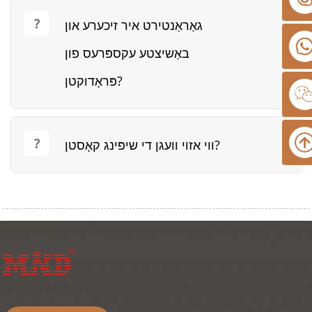
גאַראַנטירט איר זיכערע און
באַשיצטע עקספּרעס פון
פּראָדוקטן?
ווי אזוי וועגן די שיפּינג קאָסטן?