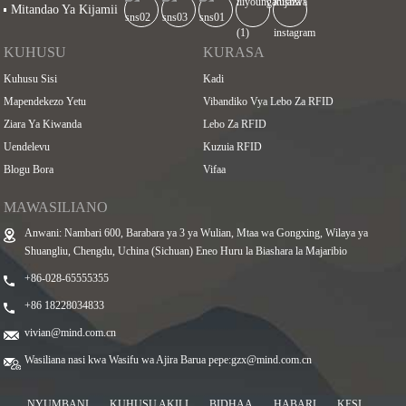
Mitandao Ya Kijamii
KUHUSU
KURASA
Kuhusu Sisi
Kadi
Mapendekezo Yetu
Vibandiko Vya Lebo Za RFID
Ziara Ya Kiwanda
Lebo Za RFID
Uendelevu
Kuzuia RFID
Blogu Bora
Vifaa
MAWASILIANO
Anwani: Nambari 600, Barabara ya 3 ya Wulian, Mtaa wa Gongxing, Wilaya ya
Shuangliu, Chengdu, Uchina (Sichuan) Eneo Huru la Biashara la Majaribio
+86-028-65555355
+86 18228034833
vivian@mind.com.cn
Wasiliana nasi kwa Wasifu wa Ajira Barua pepe:
gzx@mind.com.cn
NYUMBANI
KUHUSU AKILI
BIDHAA
HABARI
KESI