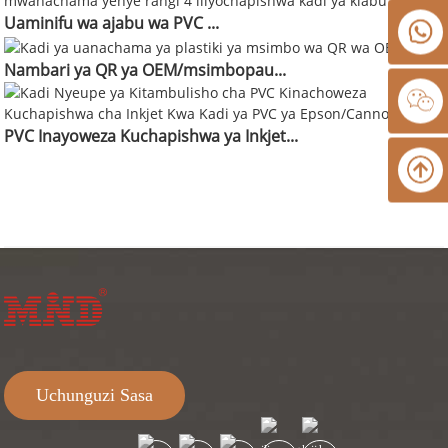
Uaminifu wa ajabu wa PVC ...
Nambari ya QR ya OEM/msimbopau...
PVC Inayoweza Kuchapishwa ya Inkjet...
Uchunguzi Sasa