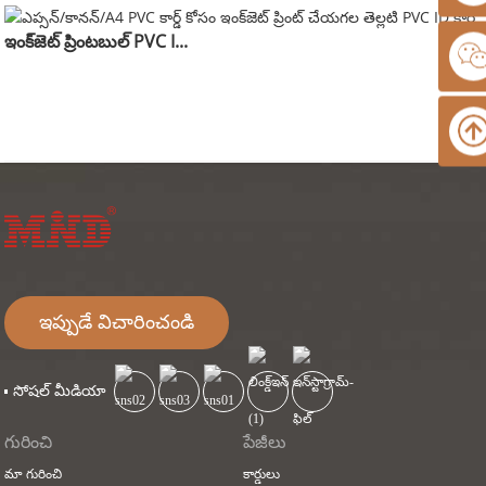
ఇంక్‌జెట్ ప్రింటబుల్ PVC I...
ఇప్పుడే విచారించండి
సోషల్ మీడియా
గురించి
పేజీలు
మా గురించి
కార్డులు