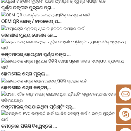
ପୂର୍ଣ୍ଣ ରଙ୍ଗୀନ ମୁଦ୍ରଣ ପ୍ରା...
OEM QR କୋଡ୍ / ବାରକୋଡ୍ ପ...
କାରଖାନା ମୂଲ୍ୟ ଦୋକାନ ହୋ...
କଷ୍ଟମାଇଜ୍ ହୋଇଥିବା ପୂର୍ଣ୍ଣ ରଙ୍ଗ ...
ହୋଲସେଲ ଶସ୍ତା ମୂଲ୍ୟ ...
ହୋଲସେଲ ଶସ୍ତା କଷ୍ଟମ୍...
କଷ୍ଟମାଇଜ୍ କରାଯାଇଥିବା ପ୍ରିଣ୍ଟିଂ ସ୍କ୍...
ଚମତ୍କାର ପିଭିସି ବିଶ୍ୱସ୍ତତା ...