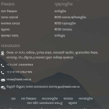
ବିଷୟରେ
ପୃଷ୍ଠାଗୁଡିକ
ଆମ ବିଷୟରେ
କାର୍ଡଗୁଡ଼ିକ
ଆମର ପରାମର୍ଶ
RFID ଲେବଲ୍ ଷ୍ଟିକରଗୁଡ଼ିକ
କାରଖାନା ଯାତ୍ରା
RFID ଟ୍ୟାଗ୍‌ଗୁଡ଼ିକ
ସ୍ଥିରତା
RFID ଅବରୋଧ
ଶ୍ରେଷ୍ଠ ବ୍ଲଗ୍
ହାର୍ଡୱେର୍
ଯୋଗାଯୋଗ
ଠିକଣା: ନଂ.୬୦୦, ଉଲିଆନ୍ ତୃତୀୟ ରାସ୍ତା, ଗଙ୍ଗକ୍ସିଂ ଷ୍ଟ୍ରିଟ୍, ଶୁଆଙ୍ଗଲିଉ ଜିଲ୍ଲା,
ଚେଙ୍ଗଡୁ, ଚୀନ୍ (ସିଚୁଆନ୍) ପାଇଲଟ୍ ମୁକ୍ତ ବାଣିଜ୍ୟ କ୍ଷେତ୍ର
+୮୬-୦୨୮-୬୫୫୫୫୩୫୫
+୮୬ ୧୮୨୨୮୦୩୪୮୩୩
vivian@mind.com.cn
ନିଯୁକ୍ତି ରିଜ୍ୟୁମ୍ ଦାଖଲ ଯୋଗାଯୋଗ ଇମେଲ୍:
gzx@mind.com.cn
ଘର
ମନ ବିଷୟରେ
ଉତ୍ପାଦଗୁଡ଼ିକ
ସମାଚାର
ମାମଲାଗୁଡ଼ିକ
ଆମ ସହିତ ଯୋଗାଯୋଗ କରନ୍ତୁ
ସ୍ଥିରତା