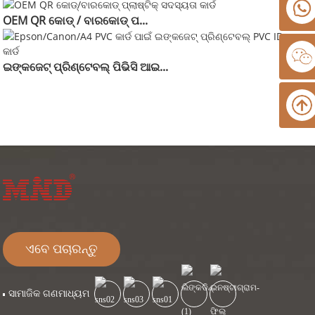
OEM QR କୋଡ୍ / ବାରକୋଡ୍ ପ...
ଇଙ୍କଜେଟ୍ ପ୍ରିଣ୍ଟେବଲ୍ ପିଭିସି ଆଇ...
ଏବେ ପଚାରନ୍ତୁ
ସାମାଜିକ ଗଣମାଧ୍ୟମ