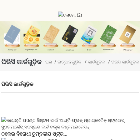
ପିଭିସି କାର୍ଡଗୁଡ଼ିକ
ଘର
ଉତ୍ପାଦଗୁଡ଼ିକ
କାର୍ଡଗୁଡ଼ିକ
ପିଭିସି କାର୍ଡଗୁଡ଼ିକ
ପିଭିସି କାର୍ଡଗୁଡ଼ିକ
ଠକେଇ ବିରୋଧୀ ଚୁମ୍ବକୀୟ ଷ୍ଟ୍ର...