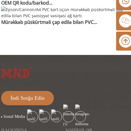
OEM QR kodu/barkod...
Mürəkkəb püskürtməli çap edilə bilən PVC...
İndi Sorğu Edin
Sosial Media
HAQQINDA
SƏHIFƏLƏR