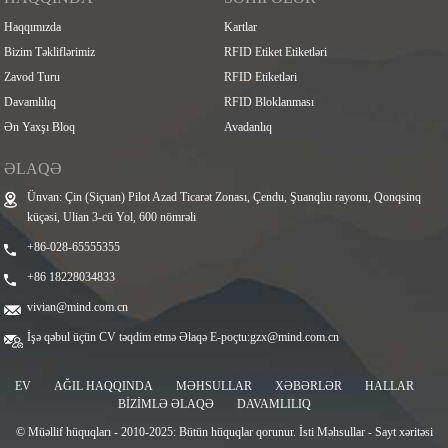
Haqqımızda
Kartlar
Bizim Təkliflərimiz
RFID Etiket Etiketləri
Zavod Turu
RFID Etiketləri
Davamlılıq
RFID Bloklanması
Ən Yaxşı Bloq
Avadanlıq
ƏLAQƏ
Ünvan: Çin (Siçuan) Pilot Azad Ticarət Zonası, Çendu, Şuanqliu rayonu, Qonqsinq
küçəsi, Ulian 3-cü Yol, 600 nömrəli
+86-028-65555355
+86 18228034833
vivian@mind.com.cn
İşə qəbul üçün CV təqdim etmə Əlaqə E-poçtu:
gzx@mind.com.cn
EV
AĞIL HAQQINDA
MƏHSULLAR
XƏBƏRLƏR
HALLAR
BIZIMLƏ ƏLAQƏ
DAVAMLILIQ
© Müəllif hüquqları - 2010-2025: Bütün hüquqlar qorunur.
İsti Məhsullar
-
Sayt xəritəsi