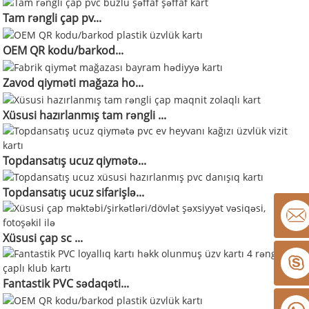
Tam rəngli çap pv...
OEM QR kodu/barkod...
Zavod qiyməti mağaza ho...
Xüsusi hazırlanmış tam rəngli ...
Topdansatış ucuz qiymətə...
Topdansatış ucuz sifarişlə...
Xüsusi çap sc ...
Fantastik PVC sədaqəti...