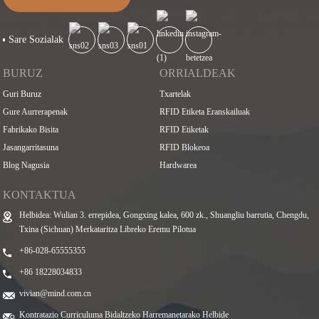
Sare Sozialak
BURUZ
ORRIALDEAK
Guri Buruz
Txartelak
Gure Aurrerapenak
RFID Etiketa Eranskailuak
Fabrikako Bisita
RFID Etiketak
Jasangarritasuna
RFID Blokeoa
Blog Nagusia
Hardwarea
KONTAKTUA
Helbidea: Wulian 3. errepidea, Gongxing kalea, 600 zk., Shuangliu barrutia, Chengdu,
Txina (Sichuan) Merkataritza Libreko Eremu Pilotua
+86-028-65555355
+86 18228034833
vivian@mind.com.cn
Kontratazio Curriculuma Bidaltzeko Harremanetarako Helbide