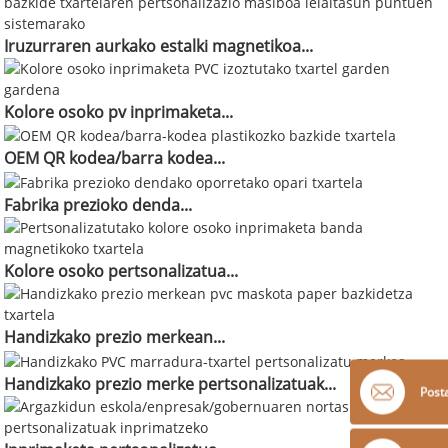
Iruzurraren aurkako estalki magnetikoa...
Kolore osoko pv inprimaketa...
OEM QR kodea/barra kodea...
Fabrika prezioko denda...
Kolore osoko pertsonalizatua...
Handizkako prezio merkean...
Handizkako prezio merke pertsonalizatuak...
Post