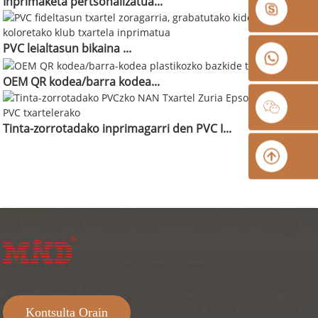
Inprimaketa pertsonalizatua...
PVC leialtasun bikaina ...
OEM QR kodea/barra kodea...
Tinta-zorrotadako inprimagarri den PVC I...
Kontsulta Orain