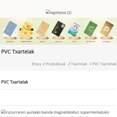
PVC Txartelak
Etxea
Produktuak
Txartelak
PVC Txartelak
PVC Txartelak