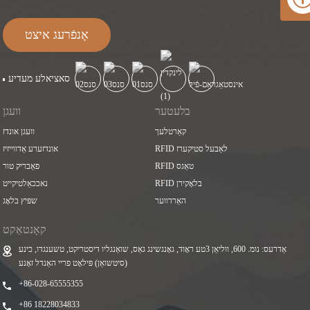
אָנפֿרעג איצט
סאציאלע מעדיע
בלעטער
וועגן
קאַרטלעך
וועגן אונדז
RFID לאַבעל סטיקערז
אונדזערע אַדווייזיז
RFID טאַגס
פאַבריק טור
RFID בלאָקירן
נאככאַלטיקייט
האַרדווער
שפּיץ בלאָג
קאָנטאַקט
אַדרעס: נומ. 600, ווליאַן 3טע ראָוד, גאָנגשינג גאַס, שואַנגליו דיסטריקט, טשענגדו, כינע
(סיטשואַן) פּילאָט פריי האַנדל זאָנע
+86-028-65555355
+86 18228034833