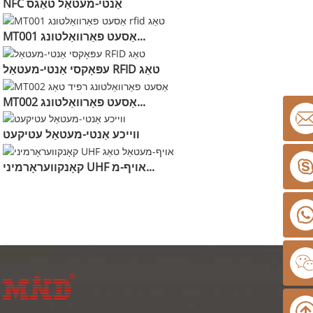
NFC אַנטי-מעטאַל טאַגס
MT001 אַסעט פאַרוואַלטונג...
עפּאָקסי אַנטי-מעטאַל RFID טאַג
MT002 אַסעט פאַרוואַלטונג...
ווייכע אַנטי-מעטאַל עטיקעט
קאָנקוועראָרמיני UHF אויף-מ...