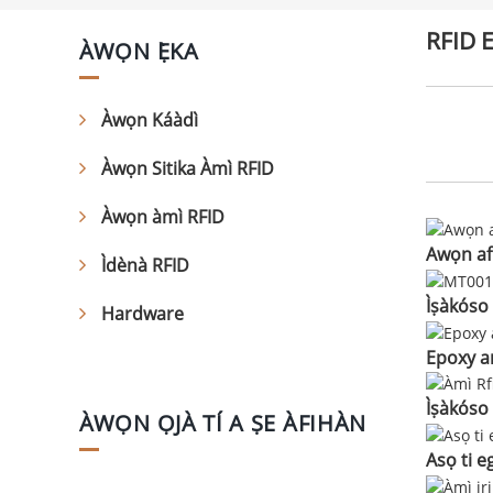
RFID E
ÀWỌN Ẹ̀KA
Àwọn Káàdì
Àwọn Sitika Àmì RFID
Àwọn àmì RFID
Awọn af
Ìdènà RFID
Ìṣàkóso
Hardware
Epoxy a
Ìṣàkóso
ÀWỌN ỌJÀ TÍ A ṢE ÀFIHÀN
Asọ ti e