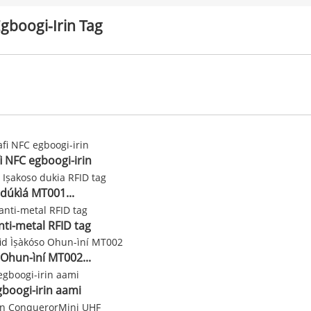
gboogi-Irin Tag
i NFC egboogi-irin
 dúkìá MT001...
nti-metal RFID tag
 Ohun-ìní MT002...
gboogi-irin aami