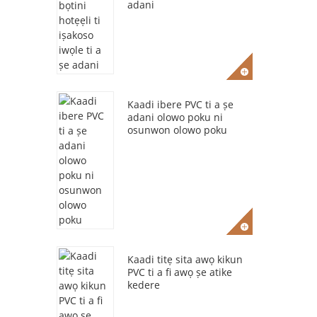
adani
Kaadi ibere PVC ti a ṣe
adani olowo poku ni
osunwon olowo poku
Kaadi titẹ sita awọ kikun
PVC ti a fi awọ ṣe atike
kedere