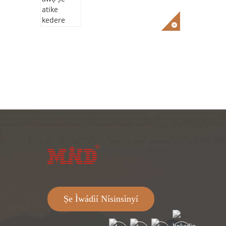
Ṣe Ìwádìí Nísinsìnyí