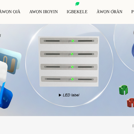
ÀWỌN ỌJÀ
AWỌN IROYIN
IGBẸKẸLE
ÀWỌN Ọ̀RÀN
P
e Fún NFC
RFID Ẹranko Tag
Káàdì Ìdènà RFID
RFID Egboogi-Irin Tag
Bọtini RFID
Awọn Apa Aso Ìdènà RFI
Ẹ̀gbà Ọwọ́ RFID
Àpò Ìdènà RFID
Awọn Afi RFID Pataki
I