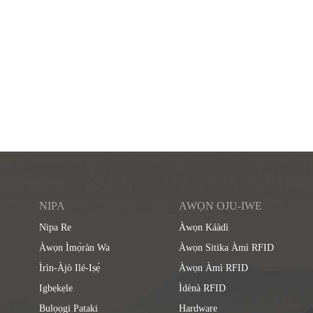
NIPA
AWỌN OJU-IWE
Nipa Re
Àwọn Káàdì
Àwọn Ìmọ̀ràn Wa
Àwọn Sitika Àmì RFID
Ìrìn-Àjò Ilé-Iṣẹ́
Àwọn Àmì RFID
Igbẹkẹle
Ìdènà RFID
Bulọọgi Pataki
Hardware