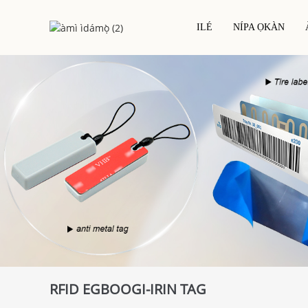
ILÉ
NÍPA ỌKÀN
Káàdì IC Chip Kàn Síi
Àmì/sítíkà Tí A Tẹ̀ Jád
Káàdì Kọ́ọ́lù Hótẹ́ẹ̀lì
RFID Gbẹ Inlay
Àwọn Káàdì PVC
Kaadi RFID / NFC
RFID Wet Inlay/sitika
Kaadi Eposi RFID
Àmì/ìlẹ̀tí RFID Funfun
Káàdì Tí Ó Dá Lórí Iṣẹ́ Àgbékalẹ̀
Káàdì Rfid Onígi
Káàdì Irin
Káàdì Ìbáṣepọ̀ Pẹ̀lú Eco
RFID EGBOOGI-IRIN TAG