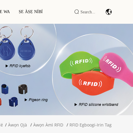
E WA
ṢE ÀṢẸ NÍBÍ
Módùùlì/ẹ̀rọ Ìwádìí Bàkódù
D
IOT IOT DTU/RTU Ti Ile-Iṣẹ
Olùkàwé/olùkọ̀wé RFID LF/HF/UHF
RFID Smart Minisita / Ibùdó
lé
Àwọn Ọjà
Àwọn Àmì RFID
RFID Egboogi-Irin Tag