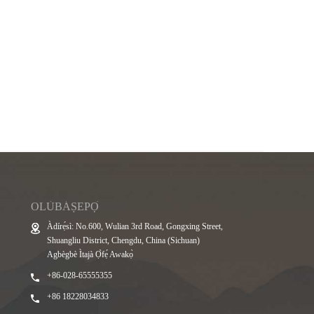
OLÙBÁṢEPỌ̀
Àdírẹ́sì: No.600, Wulian 3rd Road, Gongxing Street,
Shuangliu District, Chengdu, China (Sichuan)
Agbègbè Ìtajà Ọ̀fẹ́ Awakọ̀
+86-028-65555355
+86 18228034833