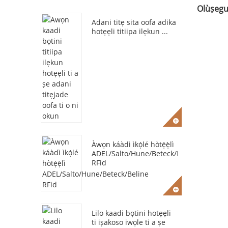
Olùṣegu
Adani titẹ sita oofa adika
hotẹẹli titiipa ilẹkun ...
Àwọn káàdì ìkọ́lé hòtẹ́ẹ̀lì
ADEL/Salto/Hune/Beteck/Beline
RFid
Lilo kaadi bọtini hotẹẹli
ti iṣakoso iwọle ti a ṣe