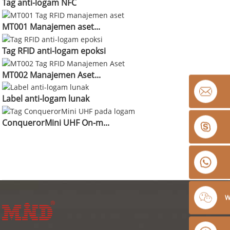
Tag anti-logam NFC
MT001 Manajemen aset...
Tag RFID anti-logam epoksi
MT002 Manajemen Aset...
Label anti-logam lunak
ConquerorMini UHF On-m...
W