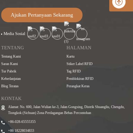
Ajukan Pertanyaan Sekarang
Media Sosial
TENTANG
HALAMAN
Tentang Kami
Kartu
Saran Kami
Stiker Label RFID
Tur Pabrik
Tag RFID
Keberlanjutan
Pemblokiran RFID
Blog Teratas
Perangkat Keras
KONTAK
Alamat: No. 600, Jalan Wulian ke-3, Jalan Gongxing, Distrik Shuangliu, Chengdu,
Tiongkok (Sichuan) Zona Perdagangan Bebas Percontohan
+86-028-65555355
+86 18228034833