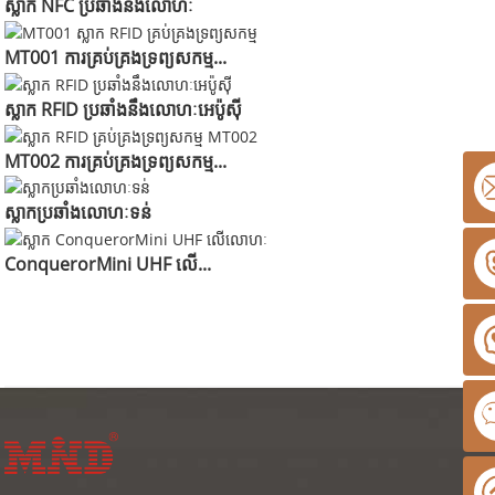
ស្លាក NFC ប្រឆាំងនឹងលោហៈ
MT001 ការគ្រប់គ្រងទ្រព្យសកម្ម...
ស្លាក RFID ប្រឆាំងនឹងលោហៈអេប៉ូស៊ី
MT002 ការគ្រប់គ្រងទ្រព្យសកម្ម...
ស្លាកប្រឆាំងលោហៈទន់
ConquerorMini UHF លើ...