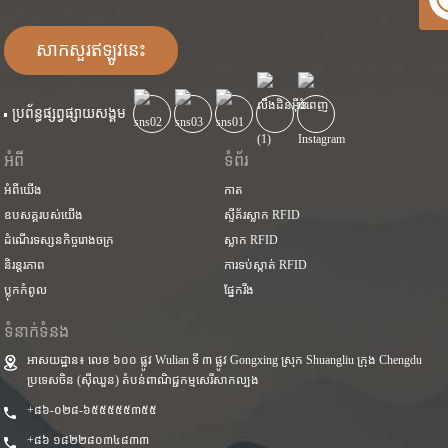
សាកសួរឥឡូវនេះ
ប្រព័ន្ធផ្សព្វផ្សាយសង្គម
អំពី
ទំព័រ
អំពីយើង
កាត
ឧបសគ្គរបស់យើង
ស្ទីគ័រស្លាក RFID
ដំណើរទស្សនកិច្ចរោងចក្រ
ស្លាក RFID
និរន្តរភាព
ការទប់ស្កាត់ RFID
ប្លុក​កំពូល
ផ្នែករឹង
ទំនាក់ទំនង
អាសយដ្ឋាន៖ លេខ ៦០០ ផ្លូវ Wulian ទី ៣ ផ្លូវ Gongxing ស្រុក Shuangliu ក្រុង Chengdu
ប្រទេសចិន (ស៊ីឈួន) តំបន់ពាណិជ្ជកម្មសេរីសាកល្បង
+៨៦-០២៨-៦៥៥៥៥៥៣៥៥
+៨៦ ១៨២២៨០៣៤៨៣៣