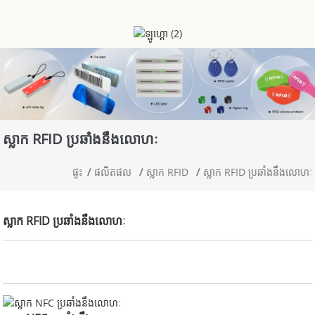
ស្លាក RFID ប្រឆាំងនឹងលោហៈ
ផ្ទះ
ផលិតផល
ស្លាក RFID
ស្លាក RFID ប្រឆាំងនឹងលោហៈ
ស្លាក RFID ប្រឆាំងនឹងលោហៈ