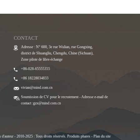
CONTACT
Adresse : N° 600, 3e rue Wulian, rue Gongxing,
district de Shuangliu, Chengdu, Chine (Sichuan),
Zone pilote de libre-échange
+86-028-65555355
+86 18228034833
vivian@mind.com.cn
Soumission de CV pour le recrutement - Adresse e-mail de
contact :
gzx@mind.com.cn
 d'auteur - 2010-2025 : Tous droits réservés.
Produits phares
-
Plan du site