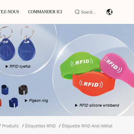
TEZ-NOUS
COMMANDER ICI
Module/moteur De Lecture De Codes-
Barres
 RFID
DTU/RTU IoT Industriel
Lecteur/enregistreur RFID
LF/HF/UHF
Armoire/Terminal Intelligent RFID
Produits
Étiquettes RFID
Étiquette RFID Anti-Métal