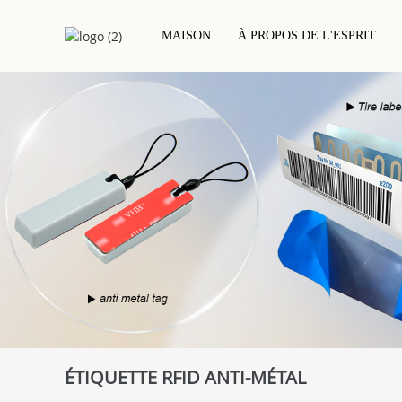
MAISON
À PROPOS DE L'ESPRIT
Carte À Puce De Contact
Étiquette/autocollan
Carte D'accès À L'hôtel
Cartes PVC
Incrustation Sèche R
Carte RFID/NFC
Carte Époxy RFID
Incrustation/autocol
Carte Basée Sur Un Projet
Étiquette/autocollan
Carte RFID En Bois
Carte Métallique
Carte Écologique
ÉTIQUETTE RFID ANTI-MÉTAL