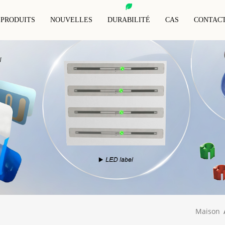
PRODUITS
NOUVELLES
DURABILITÉ
CAS
CONTAC
t NFC Imprimé
Étiquette RFID Pour Animaux
Carte De Blocage RFID
FID
Étiquette RFID Anti-Métal
Manchons De Blocage
lant RFID Humide
Porte-Clés RFID
Bracelet RFID
Portefeuille Anti-RFID
t Blanc RFID
Étiquettes RFID Spéciales
Maison