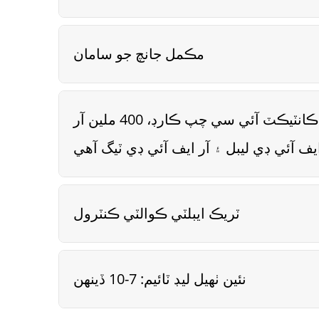
مڪمل جانچ جو سامان
سالياني گنجائش 300 ملين آر ايف آئي ڊي پروڪسميٽي ڪارڊ، 240 ملين پي وي سي ڪارڊ ۽ ڪانٽيڪٽ آئي سي چپ ڪارڊ، 400 ملين آر
ٽريڪ ايبلٽي ڪوالٽي ڪنٽرول
نئين ٺهيل ليڊ ٽائيم: 7-10 ڏينهن