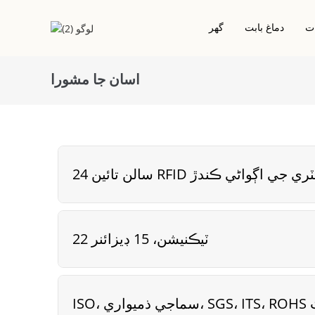
ت
دماغ بابت
گھر
اسان جا مشورا
 ليبل/اسٽيڪر
رابطو ڪريو IC چپ ڪارڊ
ِ ڊي خشڪ انلي
پي وي سي ڪارڊ
هوٽل ڪي ڪارڊ
ٽ انلي/اسٽيڪر
آر ايف آءِ ڊي / اين ايف سي ڪارڊ
ڇو ليبل/اسٽيڪر
آر ايف آءِ ڊي ايپوڪسي ڪارڊ
منصوبي تي ٻڌل ڪارڊ
تائين RFID انڊسٽري جي اڳواڻي ڪندڙ
ڌاتو ڪارڊ
ڪاٺ جو آر ايف آءِ ڊي ڪارڊ
ماحول دوست ڪارڊ
22 ٽيڪنيشن، 15 ڊيزائنر