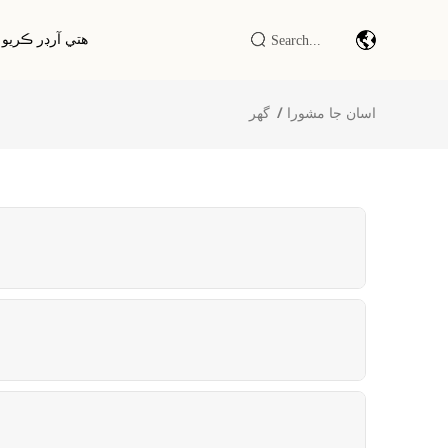
هتي آرڊر ڪريو
اسان جا مشورا
گھر
بارڪوڊ اسڪين ماڊيول/انجڻ
آر ايف آء
صنعتي IOT DTU/RTU
آر ايف آءِ
آر ايف آءِ ڊي ايل ايف/ايف ايف/يو ايڇ
آر ايف آء
ايف ريڊر/رائيٽر
آر ايف آءِ ڊي سمارٽ ڪابينا / ٽرمينل