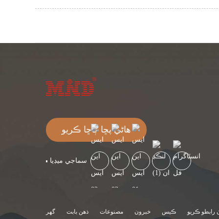
هاڻي پڇا ڳاڇا ڪريو
سماجي ميڊيا
 رابطو ڪريو
ڪيس
خبرون
مصنوعات
ذهن بابت
گھر