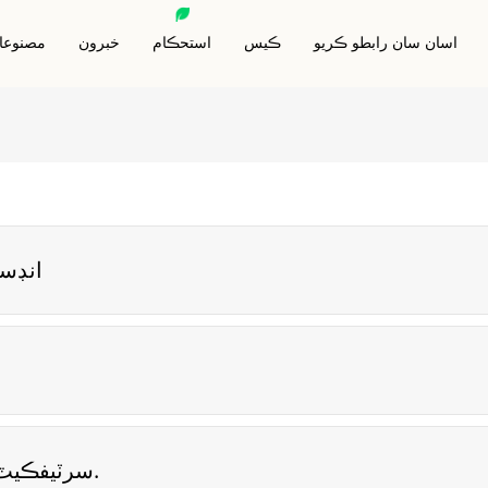
اسان سان رابطو ڪريو
ڪيس
استحڪام
خبرون
مصنوعا
ِ ڊي بلاڪنگ ڪارڊ
آر ايف آءِ ڊي جانورن جو ٽيگ
اين ايف سي پرنٽ ٿيل
 ڊي بلاڪنگ آستين
آر ايف آءِ ڊي اينٽي ميٽل ٽيگ
آر ايف آء
ِ ڊي بلاڪنگ والٽ
آر ايف آءِ ڊي ڪي فوب
آر ايف آءِ ڊي وي
آر ايف آءِ ڊي رسٽ بينڊ
آر ايف آءِ ڊي ا
خاص آر ايف آءِ ڊي ٽيگ
24 سالن 
ISO، سماجي ذميواري، SGS، ITS، ROHS سرٽيفڪيٽ.