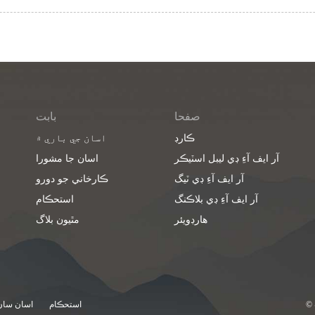
صفحا
بابت
ڪارڊ
اسان جي باري ۾
آر ايف آءِ ڊي ليبل اسٽيڪر
اسان جا مشورا
آر ايف آءِ ڊي ٽيگ
ڪارخاني جو دورو
آر ايف آءِ ڊي بلاڪنگ
استحڪام
هارڊويئر
مٿيون بلاگ
استحڪام
اسان سان