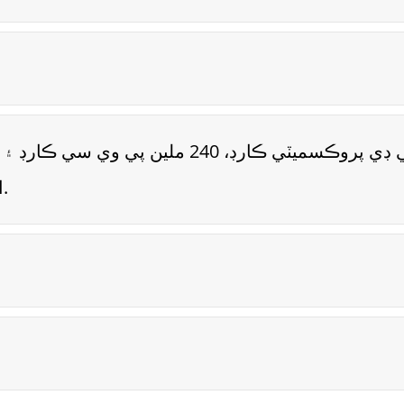
ايف آئي ڊي ليبل ۽ آر ايف آئي ڊي ٽيگ آهي.