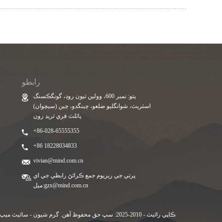
رابطو
پتو: نمبر 600، وولين ٽيون روڊ، گونگڪسنگ
اسٽريٽ، شوانگليو ضلعو، چينگدو، چين (سيچوان)
پائلٽ فري ٽريڊ زون
+86-028-65555355
+86 18228034833
vivian@mind.com.cn
ڀرتي جي ريزيوم جمع ڪرائڻ رابطي جي اي
gzx@mind.com.cn
ميل:
© ڪاپي رائيٽ - 2010-2025: سڀ حق محفوظ آهن.
گرم شيون
-
سائيٽ ميپ