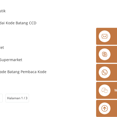
W
>
Halaman 1 / 3