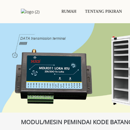
RUMAH
TENTANG PIKIRAN
Kartu Chip IC Kontak
Label/stike
Kartu Kunci Hotel
Kartu PVC
Inlay Keri
Kartu RFID / NFC
Inlay/stike
Kartu Epoksi RFID
Label/stike
Kartu Berbasis Proyek
Kartu RFID Kayu
Kartu Logam
Kartu Ramah Lingkungan
MODUL/MESIN PEMINDAI KODE BATAN