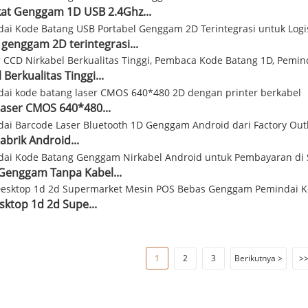
at Genggam 1D USB 2.4Ghz...
enggam 2D ​​terintegrasi...
 Berkualitas Tinggi...
laser CMOS 640*480...
abrik Android...
Genggam Tanpa Kabel...
ktop 1d 2d Supe...
1
2
3
Berikutnya >
>