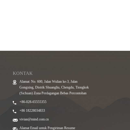
KONTAK
Alamat: No. 600, Jalan Wulian ke-3, Jalan
Gongxing, Distrik Shuangliu, Chengdu, Tiongkok
(Sichuan) Zona Perdagangan Bebas Percontohan
+86-028-65555355
+86 18228034833
vivian@mind.com.cn
Alamat Email untuk Pengiriman Resume