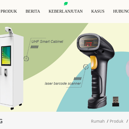
PRODUK
BERITA
KEBERLANJUTAN
KASUS
HUBUNG
r Tercetak NFC
Tag RFID Untuk Hewan
Kartu Pemblo
ng RFID
Tag Anti-Logam RFID
Pelindung Pe
r RFID Basah
Gantungan Kunci RFID
Gelang RFID
Dompet Pembl
r Putih RFID
Tag RFID Khusus
G
Rumah
Produk