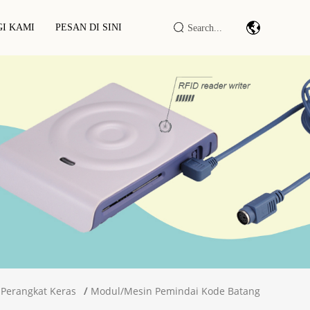
I KAMI
PESAN DI SINI
kir RFID
Modul/mesin Pemindai Kode Batang
nghalang RFID
DTU/RTU IoT Industri
okir RFID
Pembaca/penulis RFID LF/HF/UHF
Kabinet/Terminal Pintar RFID
Perangkat Keras
Modul/mesin Pemindai Kode Batang