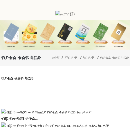
የሆቴል ቁልፍ ካርድ
መነሻ
ምርቶች
ካርዶች
የሆቴል ቁልፍ ካርድ
የሆቴል ቁልፍ ካርድ
ብጁ የመዳረሻ ቀጥል...