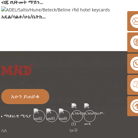
ብጁ የህትመት ማሽን...
አዴል/ሳልቶ/ሁኔ/ቤትክ...
አሁን ይጠይቁ
ማህበራዊ ሚዲያ
ስለ
ገጾች