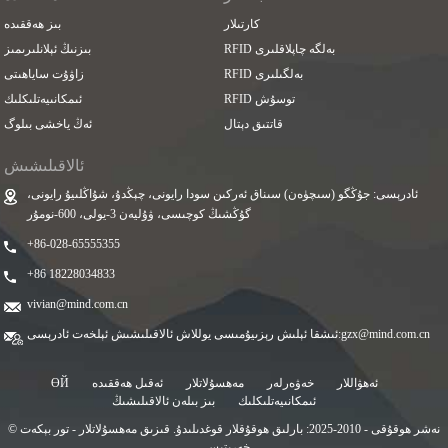
كارتىلار
بىز ھەققىدە
RFID بەلگە چاپلاقلىرى
بىزنىڭ ئېلانلىرىمىز
RFID بەلگىلىرى
زاۋۇت ساياھىتى
RFID توسۇش
ئىمكانىيەتلىكلىك
قاتتىق دېتال
ئەڭ ياخشى بىلوگ
ئالاقىلىشىش
ئادرېسى: جۇڭگو (سىچۈەن) سىناق ئەركىن سودا رايونى، چېڭدۇ، شۇاڭلىيۇ رايونى،
گۇڭشىڭ كوچىسى، ۋۇليەن 3-يولى، 600-نومۇر
+86-028-65555355
+86 18228034833
vivian@mind.com.cn
gzx@mind.com.cn
ئىشقا ئېلىش رېزىيۇمىسى يوللاش ئالاقىلىشىش ئېلخەت ئادرېسى:
ئەھۋاللار
خەۋەرلەر
مەھسۇلاتلار
ئەقىل ھەققىدە
ӨЙ
ئىمكانىيەتلىكلىك
بىز بىلەن ئالاقىلىشىڭ
© نەشر ھوقۇقى - 2010-2025: بارلىق ھوقۇقلار قوغدىلىدۇ.
قىزىق مەھسۇلاتلار
-
تور بېكەت
خەرىتىسى