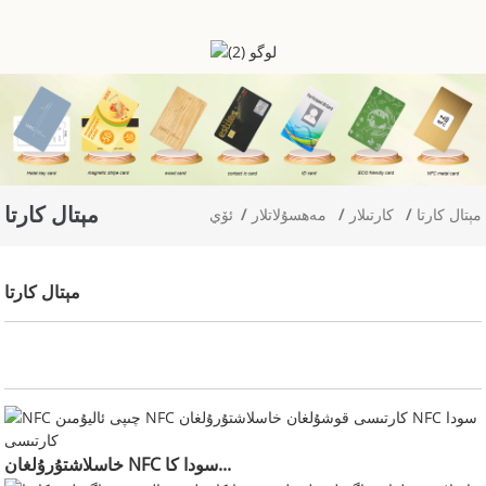
مېتال كارتا
مېتال كارتا
كارتىلار
مەھسۇلاتلار
ئۆي
مېتال كارتا
خاسلاشتۇرۇلغان NFC سودا كا...